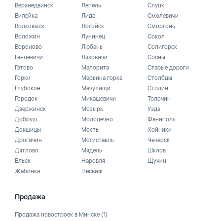
Верхнедвинск
Лепель
Слуцк
Вилейка
Лида
Смолевичи
Волковыск
Логойск
Сморгонь
Воложин
Лунинец
Сокол
Вороново
Любань
Солигорск
Ганцевичи
Ляховичи
Сосны
Гатово
Малорита
Старые дороги
Горки
Марьина горка
Столбцы
Глубокое
Мачулищи
Столин
Городок
Микашевичи
Толочин
Дзержинск
Мозырь
Узда
Добруш
Молодечно
Фаниполь
Докшицы
Мосты
Хойники
Дрогичин
Мстиставль
Чечерск
Дятлово
Мядель
Шклов
Ельск
Наровля
Щучин
Жабинка
Несвиж
Продажа
Продажа новостроек в Минске
(1)