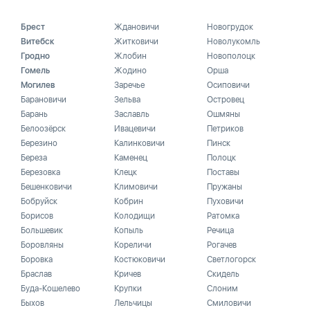
Брест
Ждановичи
Новогрудок
Витебск
Житковичи
Новолукомль
Гродно
Жлобин
Новополоцк
Гомель
Жодино
Орша
Могилев
Заречье
Осиповичи
Барановичи
Зельва
Островец
Барань
Заславль
Ошмяны
Белоозёрск
Ивацевичи
Петриков
Березино
Калинковичи
Пинск
Береза
Каменец
Полоцк
Березовка
Клецк
Поставы
Бешенковичи
Климовичи
Пружаны
Бобруйск
Кобрин
Пуховичи
Борисов
Колодищи
Ратомка
Большевик
Копыль
Речица
Боровляны
Кореличи
Рогачев
Боровка
Костюковичи
Светлогорск
Браслав
Кричев
Скидель
Буда-Кошелево
Крупки
Слоним
Быхов
Лельчицы
Смиловичи