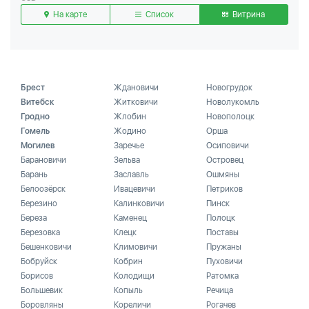
На карте
Список
Витрина
Брест
Ждановичи
Новогрудок
Витебск
Житковичи
Новолукомль
Гродно
Жлобин
Новополоцк
Гомель
Жодино
Орша
Могилев
Заречье
Осиповичи
Барановичи
Зельва
Островец
Барань
Заславль
Ошмяны
Белоозёрск
Ивацевичи
Петриков
Березино
Калинковичи
Пинск
Береза
Каменец
Полоцк
Березовка
Клецк
Поставы
Бешенковичи
Климовичи
Пружаны
Бобруйск
Кобрин
Пуховичи
Борисов
Колодищи
Ратомка
Большевик
Копыль
Речица
Боровляны
Кореличи
Рогачев