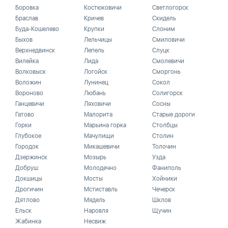
Боровка
Костюковичи
Светлогорск
Браслав
Кричев
Скидель
Буда-Кошелево
Крупки
Слоним
Быхов
Лельчицы
Смиловичи
Верхнедвинск
Лепель
Слуцк
Вилейка
Лида
Смолевичи
Волковыск
Логойск
Сморгонь
Воложин
Лунинец
Сокол
Вороново
Любань
Солигорск
Ганцевичи
Ляховичи
Сосны
Гатово
Малорита
Старые дороги
Горки
Марьина горка
Столбцы
Глубокое
Мачулищи
Столин
Городок
Микашевичи
Толочин
Дзержинск
Мозырь
Узда
Добруш
Молодечно
Фаниполь
Докшицы
Мосты
Хойники
Дрогичин
Мстиставль
Чечерск
Дятлово
Мядель
Шклов
Ельск
Наровля
Щучин
Жабинка
Несвиж