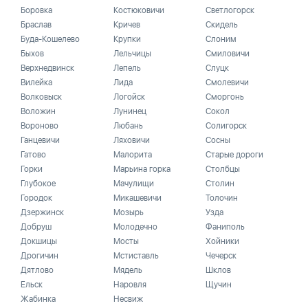
Боровка
Костюковичи
Светлогорск
Браслав
Кричев
Скидель
Буда-Кошелево
Крупки
Слоним
Быхов
Лельчицы
Смиловичи
Верхнедвинск
Лепель
Слуцк
Вилейка
Лида
Смолевичи
Волковыск
Логойск
Сморгонь
Воложин
Лунинец
Сокол
Вороново
Любань
Солигорск
Ганцевичи
Ляховичи
Сосны
Гатово
Малорита
Старые дороги
Горки
Марьина горка
Столбцы
Глубокое
Мачулищи
Столин
Городок
Микашевичи
Толочин
Дзержинск
Мозырь
Узда
Добруш
Молодечно
Фаниполь
Докшицы
Мосты
Хойники
Дрогичин
Мстиставль
Чечерск
Дятлово
Мядель
Шклов
Ельск
Наровля
Щучин
Жабинка
Несвиж