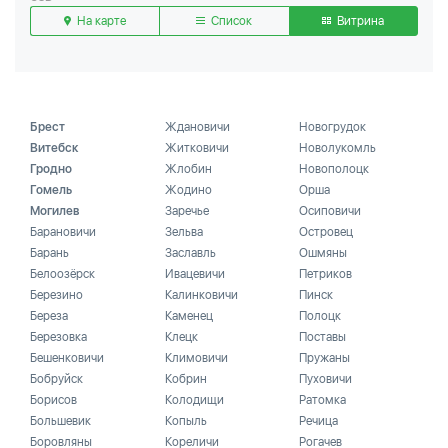
На карте
Список
Витрина
Брест
Ждановичи
Новогрудок
Витебск
Житковичи
Новолукомль
Гродно
Жлобин
Новополоцк
Гомель
Жодино
Орша
Могилев
Заречье
Осиповичи
Барановичи
Зельва
Островец
Барань
Заславль
Ошмяны
Белоозёрск
Ивацевичи
Петриков
Березино
Калинковичи
Пинск
Береза
Каменец
Полоцк
Березовка
Клецк
Поставы
Бешенковичи
Климовичи
Пружаны
Бобруйск
Кобрин
Пуховичи
Борисов
Колодищи
Ратомка
Большевик
Копыль
Речица
Боровляны
Кореличи
Рогачев