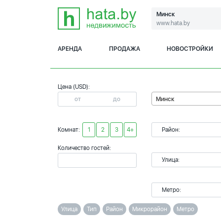
Минск
www.hata.by
АРЕНДА
ПРОДАЖА
НОВОСТРОЙКИ
Цена (USD):
Минск
Комнат:
1
2
3
4+
Район:
Количество гостей:
Улица:
Метро:
Улица
Тип
Район
Микрорайон
Метро