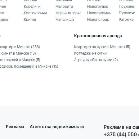
ино
Копыль
Ляховичи
Несвиж
Поставы
ечье
Кореличи
Малорита
Новогрудок
Пружаны
ьва
Костюковичи
Марьина горка
Новолукомль
Пуховичи
лавль
Кричев
Мачулищи
Новополоцк
Ратомка
а
Краткосрочная аренда
квартир в Минске
(258)
Квартиры на сутки в Минске
(15)
комнат в Минске
(13)
Коттеджи на сутки
коттеджей в Минске
(5)
Агроусадьбы на сутки
(2)
офисов, помещений в Минске
(15)
е
Реклама
Агентства недвижимости
Реклама на са
+375 (44) 550