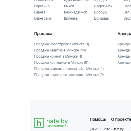
Белоозёрск
Буда-Кошелево
Городок
Жод
Березино
Быхов
Дзержинск
Зар
Береза
Верхнедвинск
Добруш
Зел
Березовка
Вилейка
Докшицы
Зас
Продажа
Аренд
Продажа новостроек в Минске
(1)
Аренда 
Продажа квартир в Минске
(44)
Аренда 
Продажа комнат в Минске
(1)
Аренда 
Продажа коттеджей в Минске
(91)
Аренда 
Продажа офисов, помещений в Минске
(4)
Продажа земельных участков в Минске
(9)
Помощь
О проект
(C) 2006-2026 Hata.by