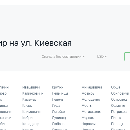
р на ул. Киевская
Сначала без сортировки
USD
гичин
Ивацевичи
Крупки
Микашевичи
Орша
лово
Калинковичи
Лельчицы
Мозырь
Осиповичи
ск
Каменец
Лепель
Молодечно
Островец
инка
Клецк
Лида
Мосты
Ошмяны
новичи
Климовичи
Логойск
Мстиставль
Петриков
ковичи
Кобрин
Лунинец
Мядель
Пинск
бин
Колодищи
Любань
Наровля
Полоцк