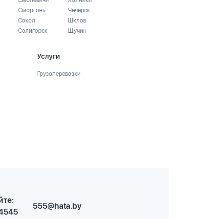
Смолевичи
Хойники
Сморгонь
Чечерск
Сокол
Шклов
Солигорск
Щучин
Услуги
Грузоперевозки
йте:
555@hata.by
 4545