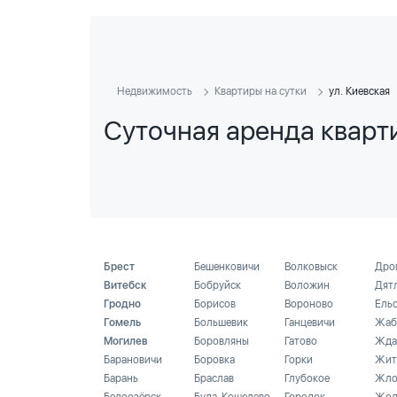
Недвижимость
Квартиры на сутки
ул. Киевская
Суточная аренда кварти
Брест
Бешенковичи
Волковыск
Дро
Витебск
Бобруйск
Воложин
Дят
Гродно
Борисов
Вороново
Ель
Гомель
Большевик
Ганцевичи
Жаб
Могилев
Боровляны
Гатово
Жда
Барановичи
Боровка
Горки
Жит
Барань
Браслав
Глубокое
Жло