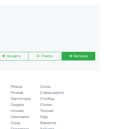
На карте
Список
Витрина
Речица
Сосны
Рогачев
Старые дороги
Светлогорск
Столбцы
Скидель
Столин
Слоним
Толочин
Смиловичи
Узда
Слуцк
Фаниполь