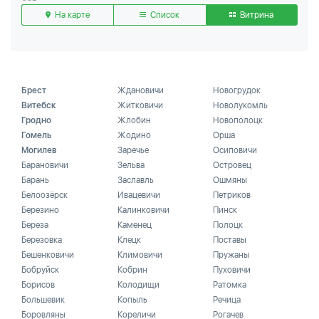
На карте
Список
Витрина
Брест
Ждановичи
Новогрудок
Витебск
Житковичи
Новолукомль
Гродно
Жлобин
Новополоцк
Гомель
Жодино
Орша
Могилев
Заречье
Осиповичи
Барановичи
Зельва
Островец
Барань
Заславль
Ошмяны
Белоозёрск
Ивацевичи
Петриков
Березино
Калинковичи
Пинск
Береза
Каменец
Полоцк
Березовка
Клецк
Поставы
Бешенковичи
Климовичи
Пружаны
Бобруйск
Кобрин
Пуховичи
Борисов
Колодищи
Ратомка
Большевик
Копыль
Речица
Боровляны
Кореличи
Рогачев