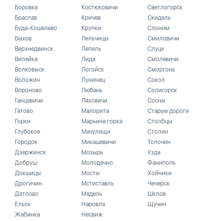
Боровка
Костюковичи
Светлогорск
Браслав
Кричев
Скидель
Буда-Кошелево
Крупки
Слоним
Быхов
Лельчицы
Смиловичи
Верхнедвинск
Лепель
Слуцк
Вилейка
Лида
Смолевичи
Волковыск
Логойск
Сморгонь
Воложин
Лунинец
Сокол
Вороново
Любань
Солигорск
Ганцевичи
Ляховичи
Сосны
Гатово
Малорита
Старые дороги
Горки
Марьина горка
Столбцы
Глубокое
Мачулищи
Столин
Городок
Микашевичи
Толочин
Дзержинск
Мозырь
Узда
Добруш
Молодечно
Фаниполь
Докшицы
Мосты
Хойники
Дрогичин
Мстиставль
Чечерск
Дятлово
Мядель
Шклов
Ельск
Наровля
Щучин
Жабинка
Несвиж