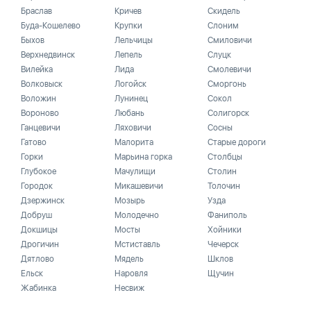
Браслав
Кричев
Скидель
Буда-Кошелево
Крупки
Слоним
Быхов
Лельчицы
Смиловичи
Верхнедвинск
Лепель
Слуцк
Вилейка
Лида
Смолевичи
Волковыск
Логойск
Сморгонь
Воложин
Лунинец
Сокол
Вороново
Любань
Солигорск
Ганцевичи
Ляховичи
Сосны
Гатово
Малорита
Старые дороги
Горки
Марьина горка
Столбцы
Глубокое
Мачулищи
Столин
Городок
Микашевичи
Толочин
Дзержинск
Мозырь
Узда
Добруш
Молодечно
Фаниполь
Докшицы
Мосты
Хойники
Дрогичин
Мстиставль
Чечерск
Дятлово
Мядель
Шклов
Ельск
Наровля
Щучин
Жабинка
Несвиж