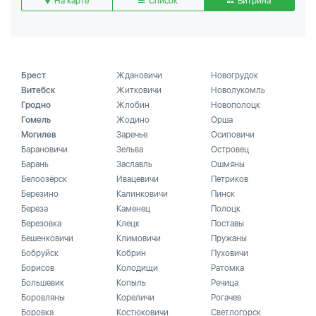
На карте
Список
Витрина
Брест
Ждановичи
Новогрудок
Витебск
Житковичи
Новолукомль
Гродно
Жлобин
Новополоцк
Гомель
Жодино
Орша
Могилев
Заречье
Осиповичи
Барановичи
Зельва
Островец
Барань
Заславль
Ошмяны
Белоозёрск
Ивацевичи
Петриков
Березино
Калинковичи
Пинск
Береза
Каменец
Полоцк
Березовка
Клецк
Поставы
Бешенковичи
Климовичи
Пружаны
Бобруйск
Кобрин
Пуховичи
Борисов
Колодищи
Ратомка
Большевик
Копыль
Речица
Боровляны
Кореличи
Рогачев
Боровка
Костюковичи
Светлогорск