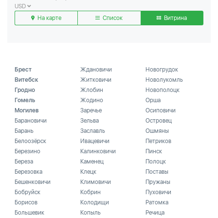
USD
На карте
Список
Витрина
Брест
Ждановичи
Новогрудок
Витебск
Житковичи
Новолукомль
Гродно
Жлобин
Новополоцк
Гомель
Жодино
Орша
Могилев
Заречье
Осиповичи
Барановичи
Зельва
Островец
Барань
Заславль
Ошмяны
Белоозёрск
Ивацевичи
Петриков
Березино
Калинковичи
Пинск
Береза
Каменец
Полоцк
Березовка
Клецк
Поставы
Бешенковичи
Климовичи
Пружаны
Бобруйск
Кобрин
Пуховичи
Борисов
Колодищи
Ратомка
Большевик
Копыль
Речица