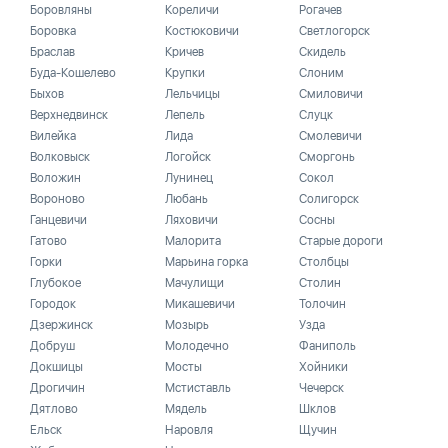
Боровляны
Кореличи
Рогачев
Боровка
Костюковичи
Светлогорск
Браслав
Кричев
Скидель
Буда-Кошелево
Крупки
Слоним
Быхов
Лельчицы
Смиловичи
Верхнедвинск
Лепель
Слуцк
Вилейка
Лида
Смолевичи
Волковыск
Логойск
Сморгонь
Воложин
Лунинец
Сокол
Вороново
Любань
Солигорск
Ганцевичи
Ляховичи
Сосны
Гатово
Малорита
Старые дороги
Горки
Марьина горка
Столбцы
Глубокое
Мачулищи
Столин
Городок
Микашевичи
Толочин
Дзержинск
Мозырь
Узда
Добруш
Молодечно
Фаниполь
Докшицы
Мосты
Хойники
Дрогичин
Мстиставль
Чечерск
Дятлово
Мядель
Шклов
Ельск
Наровля
Щучин