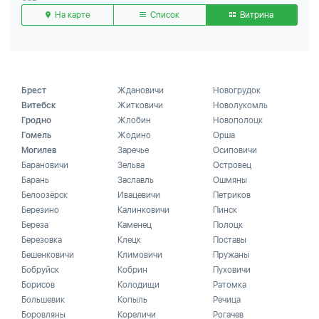
На карте
Список
Витрина
Брест
Ждановичи
Новогрудок
Витебск
Житковичи
Новолукомль
Гродно
Жлобин
Новополоцк
Гомель
Жодино
Орша
Могилев
Заречье
Осиповичи
Барановичи
Зельва
Островец
Барань
Заславль
Ошмяны
Белоозёрск
Ивацевичи
Петриков
Березино
Калинковичи
Пинск
Береза
Каменец
Полоцк
Березовка
Клецк
Поставы
Бешенковичи
Климовичи
Пружаны
Бобруйск
Кобрин
Пуховичи
Борисов
Колодищи
Ратомка
Большевик
Копыль
Речица
Боровляны
Кореличи
Рогачев