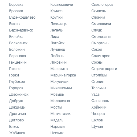
Боровка
Костюковичи
Светлогорск
Браслав
Кричев
Скидель
Буда-Кошелево
Крупки
Слоним
Быхов
Лельчицы
Смиловичи
Верхнедвинск
Лепель
Слуцк
Вилейка
Лида
Смолевичи
Волковыск
Логойск
Сморгонь
Воложин
Лунинец
Сокол
Вороново
Любань
Солигорск
Ганцевичи
Ляховичи
Сосны
Гатово
Малорита
Старые дороги
Горки
Марьина горка
Столбцы
Глубокое
Мачулищи
Столин
Городок
Микашевичи
Толочин
Дзержинск
Мозырь
Узда
Добруш
Молодечно
Фаниполь
Докшицы
Мосты
Хойники
Дрогичин
Мстиставль
Чечерск
Дятлово
Мядель
Шклов
Ельск
Наровля
Щучин
Жабинка
Несвиж