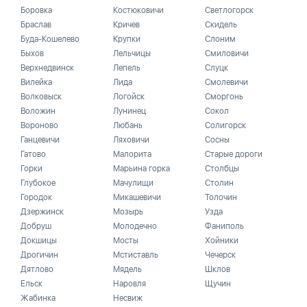
Боровка
Костюковичи
Светлогорск
Браслав
Кричев
Скидель
Буда-Кошелево
Крупки
Слоним
Быхов
Лельчицы
Смиловичи
Верхнедвинск
Лепель
Слуцк
Вилейка
Лида
Смолевичи
Волковыск
Логойск
Сморгонь
Воложин
Лунинец
Сокол
Вороново
Любань
Солигорск
Ганцевичи
Ляховичи
Сосны
Гатово
Малорита
Старые дороги
Горки
Марьина горка
Столбцы
Глубокое
Мачулищи
Столин
Городок
Микашевичи
Толочин
Дзержинск
Мозырь
Узда
Добруш
Молодечно
Фаниполь
Докшицы
Мосты
Хойники
Дрогичин
Мстиставль
Чечерск
Дятлово
Мядель
Шклов
Ельск
Наровля
Щучин
Жабинка
Несвиж