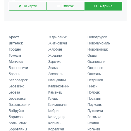
На карте
Список
Витрина
Брест
Ждановичи
Новогрудок
Витебск
Житковичи
Новолукомль
Гродно
Жлобин
Новополоцк
Гомель
Жодино
Орша
Могилев
Заречье
Осиповичи
Барановичи
Зельва
Островец
Барань
Заславль
Ошмяны
Белоозёрск
Ивацевичи
Петриков
Березино
Калинковичи
Пинск
Береза
Каменец
Полоцк
Березовка
Клецк
Поставы
Бешенковичи
Климовичи
Пружаны
Бобруйск
Кобрин
Пуховичи
Борисов
Колодищи
Ратомка
Большевик
Копыль
Речица
Боровляны
Кореличи
Рогачев