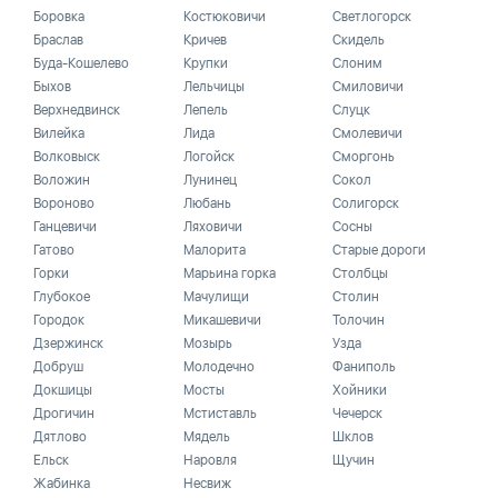
Боровка
Костюковичи
Светлогорск
Браслав
Кричев
Скидель
Буда-Кошелево
Крупки
Слоним
Быхов
Лельчицы
Смиловичи
Верхнедвинск
Лепель
Слуцк
Вилейка
Лида
Смолевичи
Волковыск
Логойск
Сморгонь
Воложин
Лунинец
Сокол
Вороново
Любань
Солигорск
Ганцевичи
Ляховичи
Сосны
Гатово
Малорита
Старые дороги
Горки
Марьина горка
Столбцы
Глубокое
Мачулищи
Столин
Городок
Микашевичи
Толочин
Дзержинск
Мозырь
Узда
Добруш
Молодечно
Фаниполь
Докшицы
Мосты
Хойники
Дрогичин
Мстиставль
Чечерск
Дятлово
Мядель
Шклов
Ельск
Наровля
Щучин
Жабинка
Несвиж