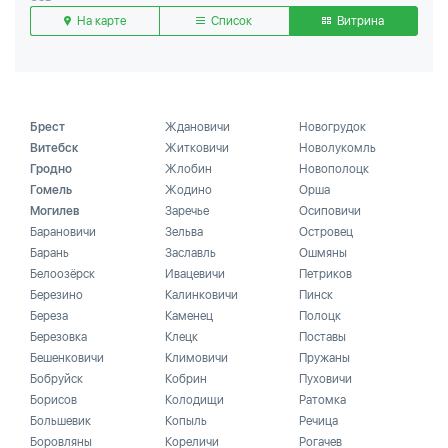
На карте
Список
Витрина
Брест
Ждановичи
Новогрудок
Витебск
Житковичи
Новолукомль
Гродно
Жлобин
Новополоцк
Гомель
Жодино
Орша
Могилев
Заречье
Осиповичи
Барановичи
Зельва
Островец
Барань
Заславль
Ошмяны
Белоозёрск
Ивацевичи
Петриков
Березино
Калинковичи
Пинск
Береза
Каменец
Полоцк
Березовка
Клецк
Поставы
Бешенковичи
Климовичи
Пружаны
Бобруйск
Кобрин
Пуховичи
Борисов
Колодищи
Ратомка
Большевик
Копыль
Речица
Боровляны
Кореличи
Рогачев