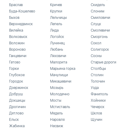
Браслав
Кричев
Скидель
Буда-Кошелево
Крупки
Слоним
Быхов
Лельчицы
Смиловичи
Верхнедвинск
Лепель
Слуцк
Вилейка
Лида
Смолевичи
Волковыск
Логойск
Сморгонь
Воложин
Лунинец
Сокол
Вороново
Любань
Солигорск
Ганцевичи
Ляховичи
Сосны
Гатово
Малорита
Старые дороги
Горки
Марьина горка
Столбцы
Глубокое
Мачулищи
Столин
Городок
Микашевичи
Толочин
Дзержинск
Мозырь
Узда
Добруш
Молодечно
Фаниполь
Докшицы
Мосты
Хойники
Дрогичин
Мстиставль
Чечерск
Дятлово
Мядель
Шклов
Ельск
Наровля
Щучин
Жабинка
Несвиж