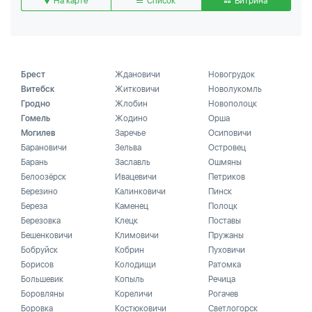
На карте
Список
Витрина
Брест
Ждановичи
Новогрудок
Витебск
Житковичи
Новолукомль
Гродно
Жлобин
Новополоцк
Гомель
Жодино
Орша
Могилев
Заречье
Осиповичи
Барановичи
Зельва
Островец
Барань
Заславль
Ошмяны
Белоозёрск
Ивацевичи
Петриков
Березино
Калинковичи
Пинск
Береза
Каменец
Полоцк
Березовка
Клецк
Поставы
Бешенковичи
Климовичи
Пружаны
Бобруйск
Кобрин
Пуховичи
Борисов
Колодищи
Ратомка
Большевик
Копыль
Речица
Боровляны
Кореличи
Рогачев
Боровка
Костюковичи
Светлогорск