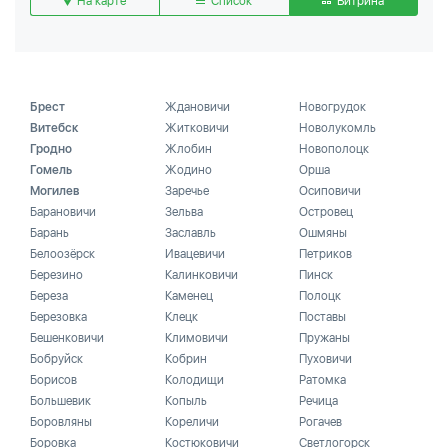
На карте
Список
Витрина
Брест
Ждановичи
Новогрудок
Витебск
Житковичи
Новолукомль
Гродно
Жлобин
Новополоцк
Гомель
Жодино
Орша
Могилев
Заречье
Осиповичи
Барановичи
Зельва
Островец
Барань
Заславль
Ошмяны
Белоозёрск
Ивацевичи
Петриков
Березино
Калинковичи
Пинск
Береза
Каменец
Полоцк
Березовка
Клецк
Поставы
Бешенковичи
Климовичи
Пружаны
Бобруйск
Кобрин
Пуховичи
Борисов
Колодищи
Ратомка
Большевик
Копыль
Речица
Боровляны
Кореличи
Рогачев
Боровка
Костюковичи
Светлогорск