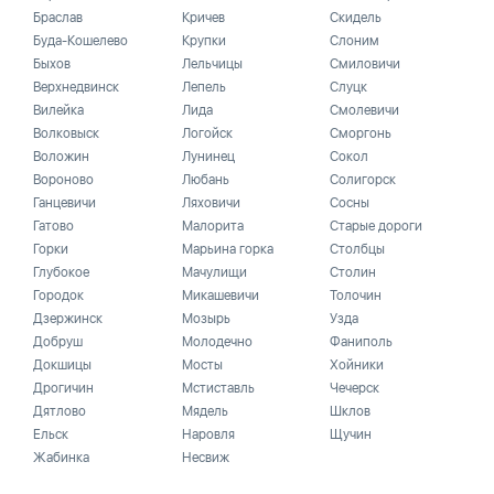
Браслав
Кричев
Скидель
Буда-Кошелево
Крупки
Слоним
Быхов
Лельчицы
Смиловичи
Верхнедвинск
Лепель
Слуцк
Вилейка
Лида
Смолевичи
Волковыск
Логойск
Сморгонь
Воложин
Лунинец
Сокол
Вороново
Любань
Солигорск
Ганцевичи
Ляховичи
Сосны
Гатово
Малорита
Старые дороги
Горки
Марьина горка
Столбцы
Глубокое
Мачулищи
Столин
Городок
Микашевичи
Толочин
Дзержинск
Мозырь
Узда
Добруш
Молодечно
Фаниполь
Докшицы
Мосты
Хойники
Дрогичин
Мстиставль
Чечерск
Дятлово
Мядель
Шклов
Ельск
Наровля
Щучин
Жабинка
Несвиж