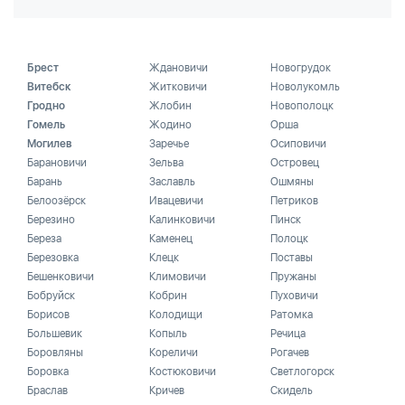
Брест
Ждановичи
Новогрудок
Витебск
Житковичи
Новолукомль
Гродно
Жлобин
Новополоцк
Гомель
Жодино
Орша
Могилев
Заречье
Осиповичи
Барановичи
Зельва
Островец
Барань
Заславль
Ошмяны
Белоозёрск
Ивацевичи
Петриков
Березино
Калинковичи
Пинск
Береза
Каменец
Полоцк
Березовка
Клецк
Поставы
Бешенковичи
Климовичи
Пружаны
Бобруйск
Кобрин
Пуховичи
Борисов
Колодищи
Ратомка
Большевик
Копыль
Речица
Боровляны
Кореличи
Рогачев
Боровка
Костюковичи
Светлогорск
Браслав
Кричев
Скидель