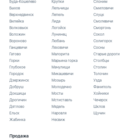
Буда-Кошелево
Крупки
Слоним
Быхов
Лельчицы
Смиловичи
Верхнедвинск
Лепель
Слуцк
Вилейка
Лида
Смолевичи
Волковыск
Логойск
Сморгонь
Воложин
Лунинец
Сокол
Вороново
Любань
Солигорск
Ганцевичи
Ляховичи
Сосны
Гатово
Малорита
Старые дороги
Горки
Марьина горка
Столбцы
Глубокое
Мачулищи
Столин
Городок
Микашевичи
Толочин
Дзержинск
Мозырь
Узда
Добруш
Молодечно
Фаниполь
Докшицы
Мосты
Хойники
Дрогичин
Мстиставль
Чечерск
Дятлово
Мядель
Шклов
Ельск
Наровля
Щучин
Жабинка
Несвиж
Продажа