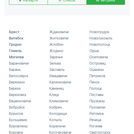
На карте
Список
Витрина
Брест
Ждановичи
Новогрудок
Витебск
Житковичи
Новолукомль
Гродно
Жлобин
Новополоцк
Гомель
Жодино
Орша
Могилев
Заречье
Осиповичи
Барановичи
Зельва
Островец
Барань
Заславль
Ошмяны
Белоозёрск
Ивацевичи
Петриков
Березино
Калинковичи
Пинск
Береза
Каменец
Полоцк
Березовка
Клецк
Поставы
Бешенковичи
Климовичи
Пружаны
Бобруйск
Кобрин
Пуховичи
Борисов
Колодищи
Ратомка
Большевик
Копыль
Речица
Боровляны
Кореличи
Рогачев
Боровка
Костюковичи
Светлогорск