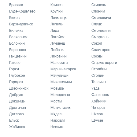
Браслав
Кричев
Скидель
Буда-Кошелево
Крупки
Слоним
Быхов
Лельчицы
Смиловичи
Верхнедвинск
Лепель
Слуцк
Вилейка
Лида
Смолевичи
Волковыск
Логойск
Сморгонь
Воложин
Лунинец
Сокол
Вороново
Любань
Солигорск
Ганцевичи
Ляховичи
Сосны
Гатово
Малорита
Старые дороги
Горки
Марьина горка
Столбцы
Глубокое
Мачулищи
Столин
Городок
Микашевичи
Толочин
Дзержинск
Мозырь
Узда
Добруш
Молодечно
Фаниполь
Докшицы
Мосты
Хойники
Дрогичин
Мстиставль
Чечерск
Дятлово
Мядель
Шклов
Ельск
Наровля
Щучин
Жабинка
Несвиж