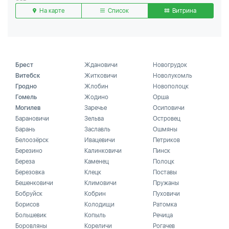
На карте
Список
Витрина
Брест
Ждановичи
Новогрудок
Витебск
Житковичи
Новолукомль
Гродно
Жлобин
Новополоцк
Гомель
Жодино
Орша
Могилев
Заречье
Осиповичи
Барановичи
Зельва
Островец
Барань
Заславль
Ошмяны
Белоозёрск
Ивацевичи
Петриков
Березино
Калинковичи
Пинск
Береза
Каменец
Полоцк
Березовка
Клецк
Поставы
Бешенковичи
Климовичи
Пружаны
Бобруйск
Кобрин
Пуховичи
Борисов
Колодищи
Ратомка
Большевик
Копыль
Речица
Боровляны
Кореличи
Рогачев