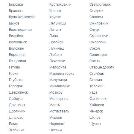
Боровка
Костюковичи
Светлогорск
Браслав
Кричев
Скидель
Буда-Кошелево
Крупки
Слоним
Быхов
Лельчицы
Смиловичи
Верхнедвинск
Лепель
Слуцк
Вилейка
Лида
Смолевичи
Волковыск
Логойск
Сморгонь
Воложин
Лунинец
Сокол
Вороново
Любань
Солигорск
Ганцевичи
Ляховичи
Сосны
Гатово
Малорита
Старые дороги
Горки
Марьина горка
Столбцы
Глубокое
Мачулищи
Столин
Городок
Микашевичи
Толочин
Дзержинск
Мозырь
Узда
Добруш
Молодечно
Фаниполь
Докшицы
Мосты
Хойники
Дрогичин
Мстиставль
Чечерск
Дятлово
Мядель
Шклов
Ельск
Наровля
Щучин
Жабинка
Несвиж