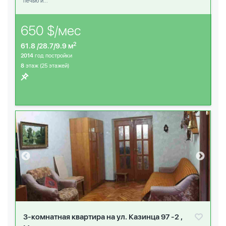
печью и...
650 $/мес
2
61.8 /28.7/9.9 м
2014
год постройки
8
этаж (25 этажей)
3-комнатная квартира на ул. Казинца 97 -2 ,