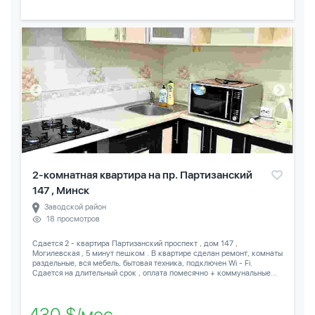
2-комнатная квартира на пр. Партизанский
147 , Минск
Заводской район
18 просмотров
Сдается 2 - квартира Партизанский проспект , дом 147 ,
Могилевская , 5 минут пешком . В квартире сделан ремонт, комнаты
раздельные, вся мебель, бытовая техника, подключен Wi - Fi.
Сдается на длительный срок , оплата помесячно + коммунальные...
430 $/мес