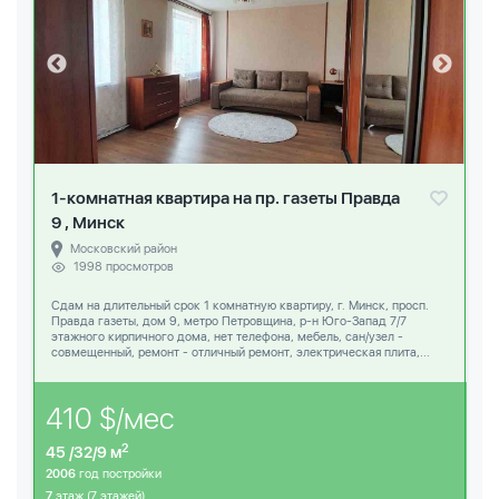
1-комнатная квартира на пр. газеты Правда
9 , Минск
Московский район
1998 просмотров
Сдам на длительный срок 1 комнатную квартиру, г. Минск, просп.
Правда газеты, дом 9, метро Петровщина, р-н Юго-Запад 7/7
этажного кирпичного дома, нет телефона, мебель, сан/узел -
совмещенный, ремонт - отличный ремонт, электрическая плита,...
410 $/мес
2
45 /32/9 м
2006
год постройки
7
этаж (7 этажей)