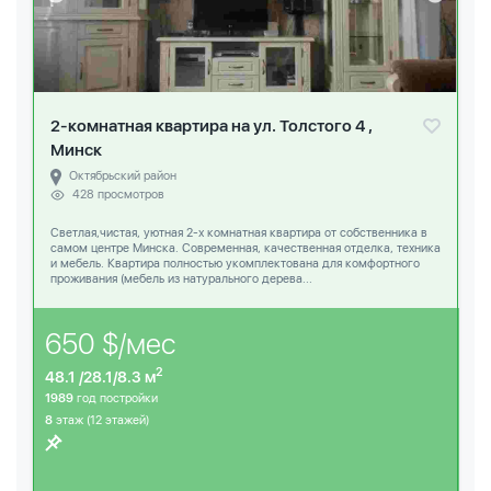
2-комнатная квартира на ул. Толстого 4 ,
Минск
Октябрьский район
428 просмотров
Светлая,чистая, уютная 2-х комнатная квартира от собственника в
самом центре Минска. Современная, качественная отделка, техника
и мебель. Квартира полностью укомплектована для комфортного
проживания (мебель из натурального дерева...
650 $/мес
2
48.1 /28.1/8.3 м
1989
год постройки
8
этаж (12 этажей)