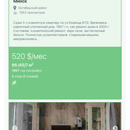
Минск
Октябрьский район
1563 просмотров
Сдам 3-х комнатную квартиру по ул.Казинца,97/2, брежневка:
кирпичный утепленный дом, 1967 г.п, кап.ремонт дома в 2004 г.
Состояние: косметический ремонт, евро-окна, застекленный
балкон. Полностью укомплектована: стиральная машина,
микроволновка,...
520 $/мес
2
66 /45/7 м
1967
год постройки
5
этаж (5 этажей)