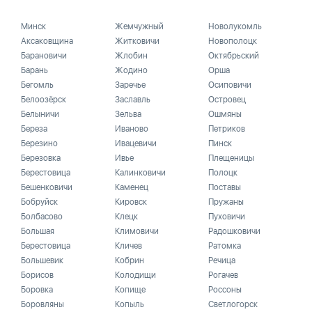
Минск
Жемчужный
Новолукомль
Аксаковщина
Житковичи
Новополоцк
Барановичи
Жлобин
Октябрьский
Барань
Жодино
Орша
Бегомль
Заречье
Осиповичи
Белоозёрск
Заславль
Островец
Белыничи
Зельва
Ошмяны
Береза
Иваново
Петриков
Березино
Ивацевичи
Пинск
Березовка
Ивье
Плещеницы
Берестовица
Калинковичи
Полоцк
Бешенковичи
Каменец
Поставы
Бобруйск
Кировск
Пружаны
Болбасово
Клецк
Пуховичи
Большая
Климовичи
Радошковичи
Берестовица
Кличев
Ратомка
Большевик
Кобрин
Речица
Борисов
Колодищи
Рогачев
Боровка
Копище
Россоны
Боровляны
Копыль
Светлогорск