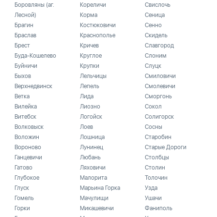
Боровляны (аг.
Кореличи
Свислочь
Лесной)
Корма
Сеница
Брагин
Костюковичи
Сенно
Браслав
Краснополье
Скидель
Брест
Кричев
Славгород
Буда-Кошелево
Круглое
Слоним
Буйничи
Крупки
Слуцк
Быхов
Лельчицы
Смиловичи
Верхнедвинск
Лепель
Смолевичи
Ветка
Лида
Сморгонь
Вилейка
Лиозно
Сокол
Витебск
Логойск
Солигорск
Волковыск
Лоев
Сосны
Воложин
Лошница
Старобин
Вороново
Лунинец
Старые Дороги
Ганцевичи
Любань
Столбцы
Гатово
Ляховичи
Столин
Глубокое
Малорита
Толочин
Глуск
Марьина Горка
Узда
Гомель
Мачулищи
Ушачи
Горки
Микашевичи
Фаниполь