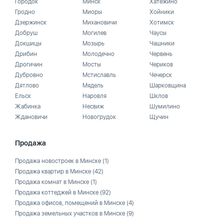
Городок
Минск
Хатежино
Гродно
Миоры
Хойники
Дзержинск
Михановичи
Хотимск
Добруш
Могилев
Чаусы
Докшицы
Мозырь
Чашники
Дрибин
Молодечно
Червень
Дрогичин
Мосты
Чериков
Дубровно
Мстиславль
Чечерск
Дятлово
Мядель
Шарковщина
Ельск
Наровля
Шклов
Жабинка
Несвиж
Шумилино
Ждановичи
Новогрудок
Щучин
Продажа
Продажа новостроек в Минске
(1)
Продажа квартир в Минске
(42)
Продажа комнат в Минске
(1)
Продажа коттеджей в Минске
(92)
Продажа офисов, помещений в Минске
(4)
Продажа земельных участков в Минске
(9)