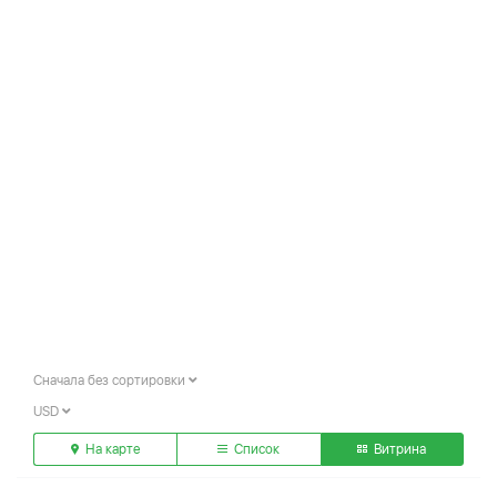
Сначала без сортировки
USD
На карте
Список
Витрина