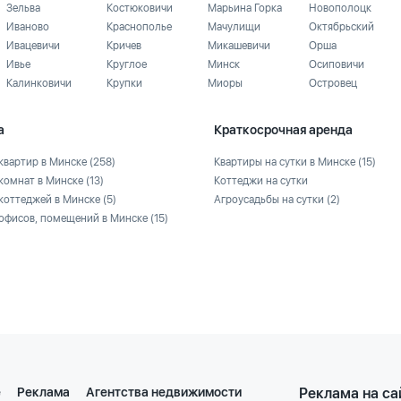
Зельва
Костюковичи
Марьина Горка
Новополоцк
Иваново
Краснополье
Мачулищи
Октябрьский
Ивацевичи
Кричев
Микашевичи
Орша
Ивье
Круглое
Минск
Осиповичи
Калинковичи
Крупки
Миоры
Островец
а
Краткосрочная аренда
квартир в Минске
(258)
Квартиры на сутки в Минске
(15)
комнат в Минске
(13)
Коттеджи на сутки
коттеджей в Минске
(5)
Агроусадьбы на сутки
(2)
офисов, помещений в Минске
(15)
е
Реклама
Агентства недвижимости
Реклама на са