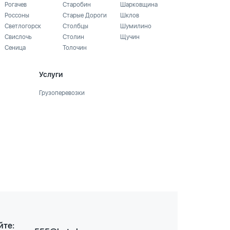
Рогачев
Старобин
Шарковщина
Россоны
Старые Дороги
Шклов
Светлогорск
Столбцы
Шумилино
Свислочь
Столин
Щучин
Сеница
Толочин
Услуги
Грузоперевозки
йте: