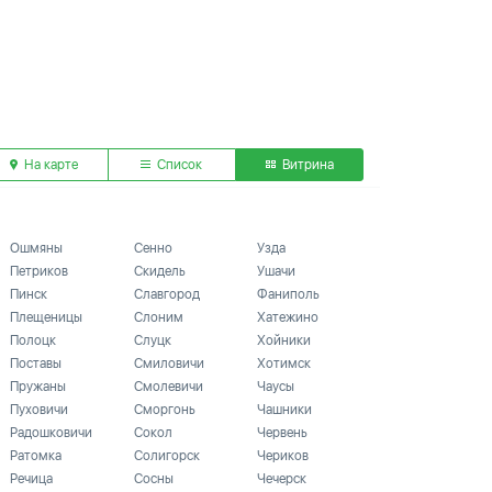
На карте
Список
Витрина
Ошмяны
Сенно
Узда
Петриков
Скидель
Ушачи
Пинск
Славгород
Фаниполь
Плещеницы
Слоним
Хатежино
Полоцк
Слуцк
Хойники
Поставы
Смиловичи
Хотимск
Пружаны
Смолевичи
Чаусы
Пуховичи
Сморгонь
Чашники
Радошковичи
Сокол
Червень
Ратомка
Солигорск
Чериков
Речица
Сосны
Чечерск