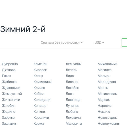
 Зимний 2-й
Сначала без сортировки
USD
Дубровно
Каменец
Лельчицы
Михановичи
Дятлово
Кировск
Лепель
Могилев
Ельск
Клецк
Лида
Мозырь
Жабинка
Климовичи
Лиозно
Молодечно
Ждановичи
Кличев
Логойск
Мосты
Жемчужный
Кобрин
Лоев
Мстиславль
Житковичи
Колодищи
Лошница
Мядель
Жлобин
Копище
Лунинец
Наровля
Жодино
Копыль
Любань
Несвиж
Заречье
Кореличи
Ляховичи
Новогрудок
Заславль
Корма
Малорита
Новолукомль