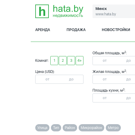
Минск
www.hata.by
АРЕНДА
ПРОДАЖА
НОВОСТРОЙКИ
2
Общая площадь, м
:
Комнат:
1
2
3
4+
2
Цена (USD):
Жилая площадь, м
:
2
Площадь кухни, м
:
Улица
Тип
Район
Микрорайон
Метро