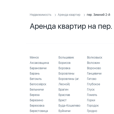
Недвижимость
Аренда квартир
пер. Зимний 2-й
Аренда квартир на пер.
Минск
Большевик
Волковыск
Аксаковщина
Борисов
Воложин
Барановичи
Боровка
Вороново
Барань
Боровляны
Ганцевичи
Бегомль
Боровляны (аг.
Гатово
Белоозёрск
Лесной)
Глубокое
Белыничи
Брагин
Глуск
Береза
Браслав
Гомель
Березино
Брест
Горки
Березовка
Буда-Кошелево
Городок
Берестовица
Буйничи
Гродно