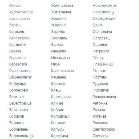
Минск
Жемчужный
Новолукомль
Аксаковщина
Житковичи
Новополоцк
Барановичи
Жлобин
Октябрьский
Барань
Жодино
Орша
Бегомль
Заречье
Осиповичи
Белоозёрск
Заславль
Островец
Белыничи
Зельва
Ошмяны
Береза
Иваново
Петриков
Березино
Ивацевичи
Пинск
Березовка
Ивье
Плещеницы
Берестовица
Калинковичи
Полоцк
Бешенковичи
Каменец
Поставы
Бобруйск
Кировск
Пружаны
Болбасово
Клецк
Пуховичи
Большая
Климовичи
Радошковичи
Берестовица
Кличев
Ратомка
Большевик
Кобрин
Речица
Борисов
Колодищи
Рогачев
Боровка
Копище
Россоны
Боровляны
Копыль
Светлогорск
Боровляны (аг.
Кореличи
Свислочь