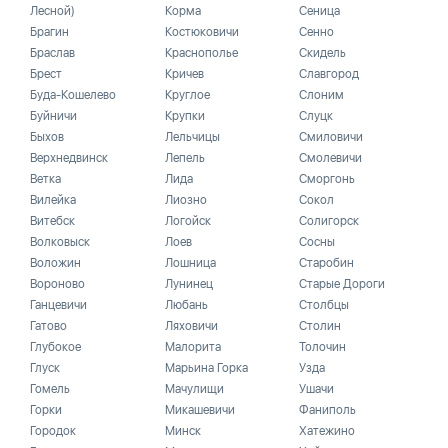
Лесной)
Корма
Сеница
Брагин
Костюковичи
Сенно
Браслав
Краснополье
Скидель
Брест
Кричев
Славгород
Буда-Кошелево
Круглое
Слоним
Буйничи
Крупки
Слуцк
Быхов
Лельчицы
Смиловичи
Верхнедвинск
Лепель
Смолевичи
Ветка
Лида
Сморгонь
Вилейка
Лиозно
Сокол
Витебск
Логойск
Солигорск
Волковыск
Лоев
Сосны
Воложин
Лошница
Старобин
Вороново
Лунинец
Старые Дороги
Ганцевичи
Любань
Столбцы
Гатово
Ляховичи
Столин
Глубокое
Малорита
Толочин
Глуск
Марьина Горка
Узда
Гомель
Мачулищи
Ушачи
Горки
Микашевичи
Фаниполь
Городок
Минск
Хатежино