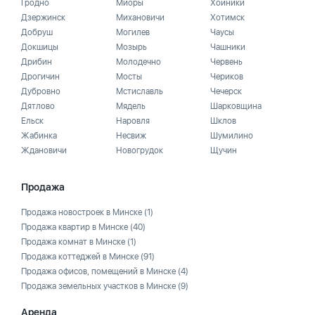
Гродно
Миоры
Хойники
Дзержинск
Михановичи
Хотимск
Добруш
Могилев
Чаусы
Докшицы
Мозырь
Чашники
Дрибин
Молодечно
Червень
Дрогичин
Мосты
Чериков
Дубровно
Мстиславль
Чечерск
Дятлово
Мядель
Шарковщина
Ельск
Наровля
Шклов
Жабинка
Несвиж
Шумилино
Ждановичи
Новогрудок
Щучин
Продажа
Продажа новостроек в Минске
(1)
Продажа квартир в Минске
(40)
Продажа комнат в Минске
(1)
Продажа коттеджей в Минске
(91)
Продажа офисов, помещений в Минске
(4)
Продажа земельных участков в Минске
(9)
Аренда