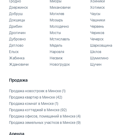
Гродно
Миоры
Хойники
Дзержинск
Михановичи
Хотимск
Добруш
Могилев
Чаусы
Докшицы
Мозырь
Чашники
Дрибин
Молодечно
Червень
Дрогичин
Мосты
Чериков
Дубровно
Мстиславль
Чечерск
Дятлово
Мядель
Шарковщина
Ельск
Наровля
Шклов
Жабинка
Несвиж
Шумилино
Ждановичи
Новогрудок
Щучин
Продажа
Продажа новостроек в Минске
(1)
Продажа квартир в Минске
(42)
Продажа комнат в Минске
(1)
Продажа коттеджей в Минске
(92)
Продажа офисов, помещений в Минске
(4)
Продажа земельных участков в Минске
(9)
Аренда