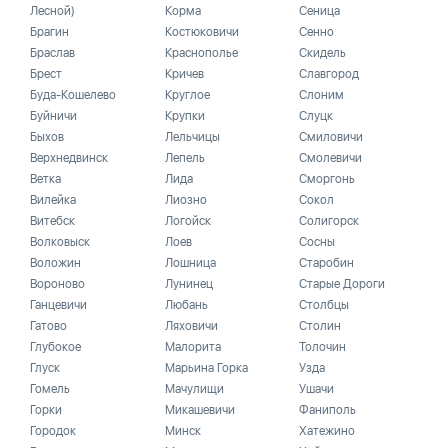
Лесной)
Корма
Сеница
Брагин
Костюковичи
Сенно
Браслав
Краснополье
Скидель
Брест
Кричев
Славгород
Буда-Кошелево
Круглое
Слоним
Буйничи
Крупки
Слуцк
Быхов
Лельчицы
Смиловичи
Верхнедвинск
Лепель
Смолевичи
Ветка
Лида
Сморгонь
Вилейка
Лиозно
Сокол
Витебск
Логойск
Солигорск
Волковыск
Лоев
Сосны
Воложин
Лошница
Старобин
Вороново
Лунинец
Старые Дороги
Ганцевичи
Любань
Столбцы
Гатово
Ляховичи
Столин
Глубокое
Малорита
Толочин
Глуск
Марьина Горка
Узда
Гомель
Мачулищи
Ушачи
Горки
Микашевичи
Фаниполь
Городок
Минск
Хатежино