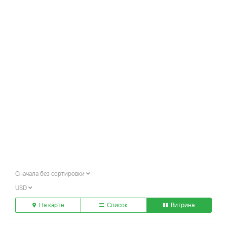
Сначала без сортировки
USD
На карте
Список
Витрина