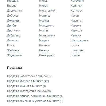
Городок
Минск
Хатежино
Гродно
Миоры
Хойники
Дзержинск
Михановичи
Хотимск
Добруш
Могилев
Чаусы
Докшицы
Мозырь
Чашники
Дрибин
Молодечно
Червень
Дрогичин
Мосты
Чериков
Дубровно
Мстиславль
Чечерск
Дятлово
Мядель
Шарковщина
Ельск
Наровля
Шклов
Жабинка
Несвиж
Шумилино
Ждановичи
Новогрудок
Щучин
Продажа
Продажа новостроек в Минске
(1)
Продажа квартир в Минске
(42)
Продажа комнат в Минске
(1)
Продажа коттеджей в Минске
(92)
Продажа офисов, помещений в Минске
(4)
Продажа земельных участков в Минске
(9)