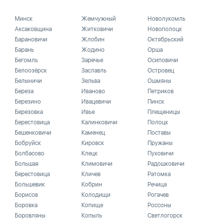
Минск
Жемчужный
Новолукомль
Аксаковщина
Житковичи
Новополоцк
Барановичи
Жлобин
Октябрьский
Барань
Жодино
Орша
Бегомль
Заречье
Осиповичи
Белоозёрск
Заславль
Островец
Белыничи
Зельва
Ошмяны
Береза
Иваново
Петриков
Березино
Ивацевичи
Пинск
Березовка
Ивье
Плещеницы
Берестовица
Калинковичи
Полоцк
Бешенковичи
Каменец
Поставы
Бобруйск
Кировск
Пружаны
Болбасово
Клецк
Пуховичи
Большая
Климовичи
Радошковичи
Берестовица
Кличев
Ратомка
Большевик
Кобрин
Речица
Борисов
Колодищи
Рогачев
Боровка
Копище
Россоны
Боровляны
Копыль
Светлогорск