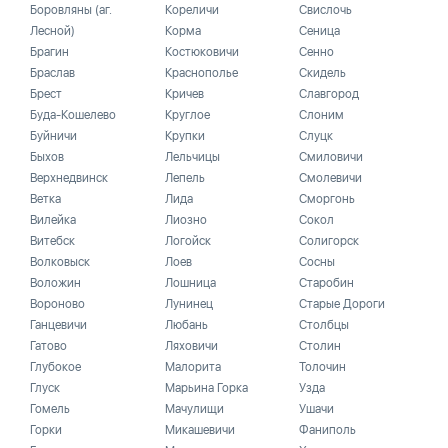
Боровляны (аг.
Кореличи
Свислочь
Лесной)
Корма
Сеница
Брагин
Костюковичи
Сенно
Браслав
Краснополье
Скидель
Брест
Кричев
Славгород
Буда-Кошелево
Круглое
Слоним
Буйничи
Крупки
Слуцк
Быхов
Лельчицы
Смиловичи
Верхнедвинск
Лепель
Смолевичи
Ветка
Лида
Сморгонь
Вилейка
Лиозно
Сокол
Витебск
Логойск
Солигорск
Волковыск
Лоев
Сосны
Воложин
Лошница
Старобин
Вороново
Лунинец
Старые Дороги
Ганцевичи
Любань
Столбцы
Гатово
Ляховичи
Столин
Глубокое
Малорита
Толочин
Глуск
Марьина Горка
Узда
Гомель
Мачулищи
Ушачи
Горки
Микашевичи
Фаниполь