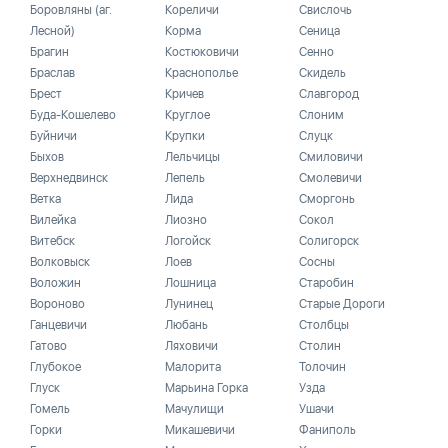
Боровляны (аг.
Кореличи
Свислочь
Лесной)
Корма
Сеница
Брагин
Костюковичи
Сенно
Браслав
Краснополье
Скидель
Брест
Кричев
Славгород
Буда-Кошелево
Круглое
Слоним
Буйничи
Крупки
Слуцк
Быхов
Лельчицы
Смиловичи
Верхнедвинск
Лепель
Смолевичи
Ветка
Лида
Сморгонь
Вилейка
Лиозно
Сокол
Витебск
Логойск
Солигорск
Волковыск
Лоев
Сосны
Воложин
Лошница
Старобин
Вороново
Лунинец
Старые Дороги
Ганцевичи
Любань
Столбцы
Гатово
Ляховичи
Столин
Глубокое
Малорита
Толочин
Глуск
Марьина Горка
Узда
Гомель
Мачулищи
Ушачи
Горки
Микашевичи
Фаниполь