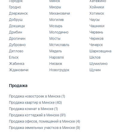
Городок
Минск
Хатежино
Гродно
Миоры
Хойники
Дзержинск
Михановичи
Хотимск
Добруш
Могилев
Чаусы
Докшицы
Мозырь
Чашники
Дрибин
Молодечно
Червень
Дрогичин
Мосты
Чериков
Дубровно
Мстиславль
Чечерск
Дятлово
Мядель
Шарковщина
Ельск
Наровля
Шклов
Жабинка
Несвиж
Шумилино
Ждановичи
Новогрудок
Щучин
Продажа
Продажа новостроек в Минске
(1)
Продажа квартир в Минске
(40)
Продажа комнат в Минске
(1)
Продажа коттеджей в Минске
(91)
Продажа офисов, помещений в Минске
(4)
Продажа земельных участков в Минске
(9)