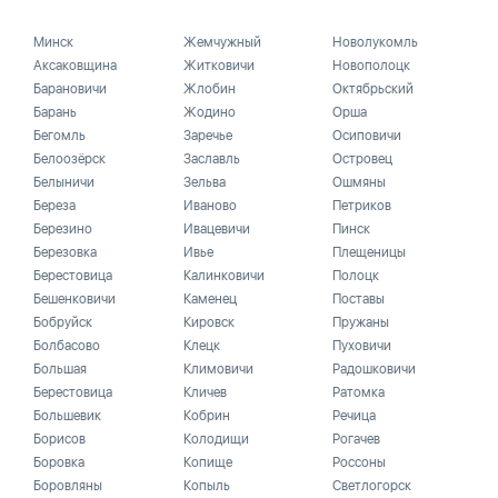
Минск
Жемчужный
Новолукомль
Аксаковщина
Житковичи
Новополоцк
Барановичи
Жлобин
Октябрьский
Барань
Жодино
Орша
Бегомль
Заречье
Осиповичи
Белоозёрск
Заславль
Островец
Белыничи
Зельва
Ошмяны
Береза
Иваново
Петриков
Березино
Ивацевичи
Пинск
Березовка
Ивье
Плещеницы
Берестовица
Калинковичи
Полоцк
Бешенковичи
Каменец
Поставы
Бобруйск
Кировск
Пружаны
Болбасово
Клецк
Пуховичи
Большая
Климовичи
Радошковичи
Берестовица
Кличев
Ратомка
Большевик
Кобрин
Речица
Борисов
Колодищи
Рогачев
Боровка
Копище
Россоны
Боровляны
Копыль
Светлогорск