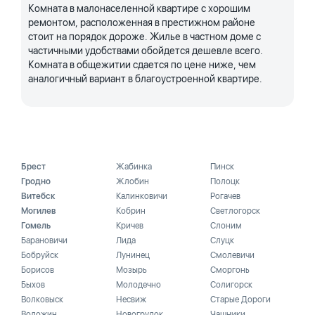
Комната в малонаселенной квартире с хорошим
ремонтом, расположенная в престижном районе
стоит на порядок дороже. Жилье в частном доме с
частичными удобствами обойдется дешевле всего.
Комната в общежитии сдается по цене ниже, чем
аналогичный вариант в благоустроенной квартире.
Брест
Жабинка
Пинск
Гродно
Жлобин
Полоцк
Витебск
Калинковичи
Рогачев
Могилев
Кобрин
Светлогорск
Гомель
Кричев
Слоним
Барановичи
Лида
Слуцк
Бобруйск
Лунинец
Смолевичи
Борисов
Мозырь
Сморгонь
Быхов
Молодечно
Солигорск
Волковыск
Несвиж
Старые Дороги
Воложин
Новогрудок
Чашники