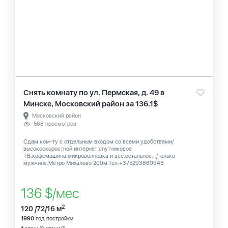
Снять комнату по ул. Пермская, д. 49 в
Минске, Московский район за 136.1$
Московский район
568 просмотров
Сдам ком-ту с отдельным входом со всеми удобствами/
высокоскоростной интернет,спутниковое
ТВ,кофемашина,микроволновка,и всё,остальное.../только
мужчине.Метро Михалово 200м.Тел.+375293860943
136 $/мес
2
120 /72/16 м
1990
год постройки