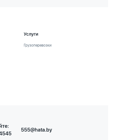
Услуги
Грузоперевозки
йте:
555@hata.by
 4545