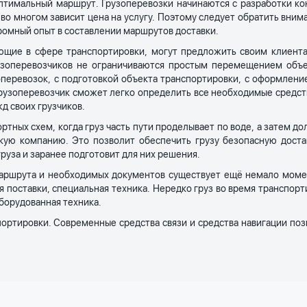
оптимальный маршрут. Грузоперевозки начинаются с разработки к
во многом зависит цена на услугу. Поэтому следует обратить вним
громный опыт в составлении маршрутов доставки.
ающие в сфере транспортировки, могут предложить своим клиент
рузоперевозчиков не ограничиваются простым перемещением объе
зоперевозок, с подготовкой объекта транспортировки, с оформлен
узоперевозчик сможет легко определить все необходимые средства
д своих грузчиков.
ртных схем, когда груз часть пути проделывает по воде, а затем д
скую компанию. Это позволит обеспечить грузу безопасную дост
груза и заранее подготовит для них решения.
аршрута и необходимых документов существует ещё немало момен
ия поставки, специальная техника. Нередко груз во время транспор
борудованная техника.
ортировки. Современные средства связи и средства навигации по