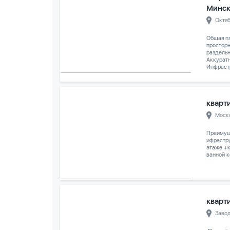
Минс
Октя
Общая пл
просторн
раздельн
Аккуратн
Инфрастр
кварти
Моск
Преимуще
ифрастру
этаже +к
ванной к
кварти
Заво