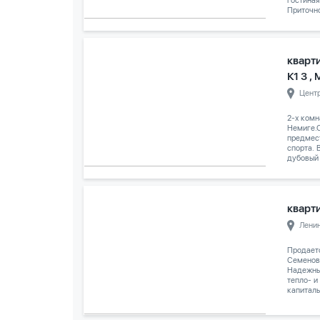
гостиная
Приточно
кварт
К1 3 ,
Цент
2-х комн
Немиге.С
предмес
спорта. 
дубовый 
кварти
Лени
Продаетс
Семенов
Надежны
тепло- и
капиталь