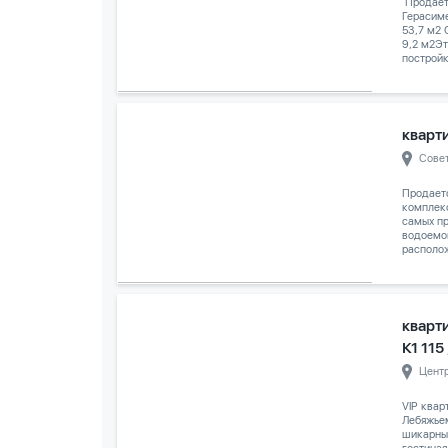
️ Продаё
Герасим
53,7 м2
9,2 м2Эт
постройк
кварти
Сове
Продает
комплек
самых п
водоемо
располож
кварт
К1 115
Цент
VIP квар
Лебяжье
шикарны