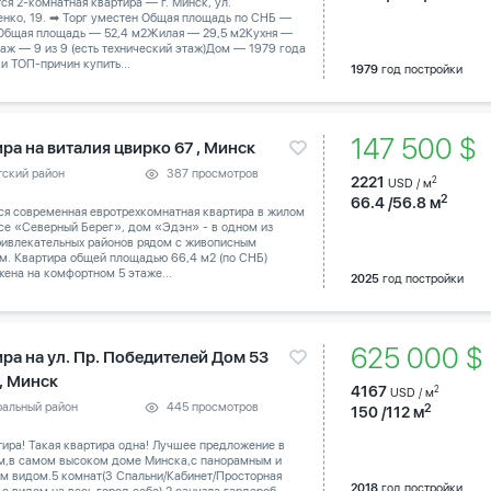
тся 2-комнатная квартира — г. Минск, ул.
енко, 19. ➡ Торг уместен Общая площадь по СНБ —
 Общая площадь — 52,4 м2Жилая — 29,5 м2Кухня —
аж — 9 из 9 (есть технический этаж)Дом — 1979 года
и ТОП-причин купить...
1979
год постройки
147 500 $
ра на виталия цвирко 67 , Минск
тский район
387 просмотров
2221
2
USD / м
2
66.4 /56.8 м
ся современная евротрехкомнатная квартира в жилом
се «Северный Берег», дом «Эдэн» - в одном из
ривлекательных районов рядом с живописным
м. Квартира общей площадью 66,4 м2 (по СНБ)
ена на комфортном 5 этаже...
2025
год постройки
625 000 
ира на ул. Пр. Победителей Дом 53
 , Минск
4167
2
USD / м
ральный район
445 просмотров
2
150 /112 м
тира! Такая квартира одна! Лучшее предложение в
м,в самом высоком доме Минска,с панорамным и
м видом.5 комнат(3 Спальни/Кабинет/Просторная
2018
год постройки