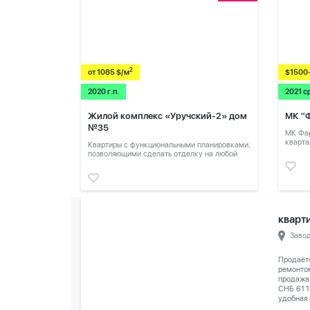
2
от 1085 $/м
$1500
2020 г.п.
2021 с
Жилой комплекс «Уручский-2» дом
МК "
№35
МК Фар
кварта
Квартиры с функциональными планировками,
позволяющими сделать отделку на любой
вкус.
кварти
Заво
Продаёт
ремонтом
продажа
СНБ 61.1
удобная 