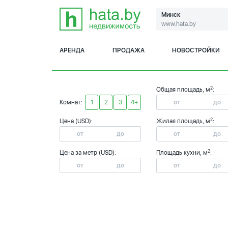
Минск
www.hata.by
АРЕНДА
ПРОДАЖА
НОВОСТРОЙКИ
2
Общая площадь, м
:
Комнат:
1
2
3
4+
2
Цена (USD):
Жилая площадь, м
:
2
Цена за метр (USD):
Площадь кухни, м
: