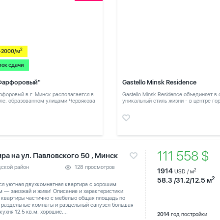
2
-2000/м
рок сдачи
Фарфоровый"
Gastello Minsk Residence
форовый в г. Минск располагается в
Gastello Minsk Residence объединяет в
ле, образованном улицами Червякова
уникальный стиль жизни - в центре го
в тихом месте
111 558 $
ра на ул. Павловского 50 , Минск
дской район
128 просмотров
1914
2
USD / м
2
58.3 /31.2/12.5 м
ся уютная двухкомнатная квартира с хорошим
 — заезжай и живи! Описание и характеристики:
 квартиры частично с мебелью общая площадь по
 раздельные комнаты и раздельный санузел большая
кухня 12.5 кв.м. хорошие,...
2014
год постройки