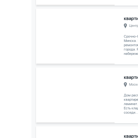
кварти
Цент
Срочно-
Минска.
ремонто
города. 
набережн
кварти
Моск
Дом расп
квартире
ламинат.
Есть кла
соседи...
кварти