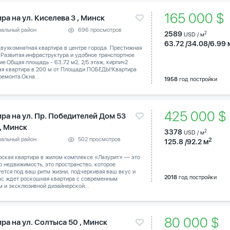
165 000 $
ра на ул. Киселева 3 , Минск
ральный район
696 просмотров
2589
2
USD / м
63.72 /34.08/6.99 
вухкомнатная квартира в центре города. Престижная
 Развитая инфраструктура и удобное транспортное
е.Общая площадь - 63,72 м2, 2/5 этаж, кирпич2
ая квартира в 200 м от Площади ПОБЕДЫ!Квартира
ремонта.Окна...
1958
год постройки
425 000 
ира на ул. Пр. Победителей Дом 53
 , Минск
3378
2
USD / м
ральный район
502 просмотров
2
125.8 /92.2 м
рская квартира в жилом комплексе «Лазурит» — это
о недвижимость, это пространство, которое
ется под ваш ритм жизни, подчеркивая ваш вкус и
2018
год постройки
Вас ждет роскошная квартира с современным
 и эксклюзивной дизайнерской...
80 000 $
ра на ул. Солтыса 50 , Минск