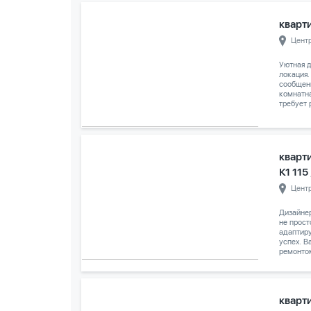
кварти
Цент
Уютная д
локация.
сообщени
комнатн
требует 
кварт
К1 115
Цент
Дизайне
не прост
адаптиру
успех. 
ремонтом
кварти