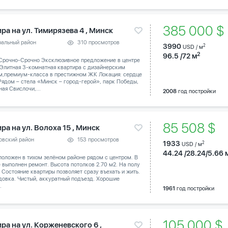
385 000 
ра на ул. Тимирязева 4 , Минск
ральный район
310 просмотров
3990
2
USD / м
2
96.5 /72 м
Срочно-Срочно Эксклюзивное предложение в центре
 Элитная 3-комнатная квартира с дизайнерским
м,премиум-класса в престижном ЖК Локация: сердце
Рядом – стела «Минск – город-герой», парк Победы,
ая Свислочи,...
2008
год постройки
85 508 $
ра на ул. Волоха 15 , Минск
овский район
153 просмотров
1933
2
USD / м
44.24 /28.24/5.66 
оложен в тихом зелёном районе рядом с центром. В
 выполнен ремонт. Высота потолков 2.70 м2. На полу
 Состояние квартиры позволяет сразу въехать и жить.
довка. Чистый, аккуратный подъезд. Хорошие
.
1961
год постройки
105 000 
ра на ул. Корженевского 6 ,