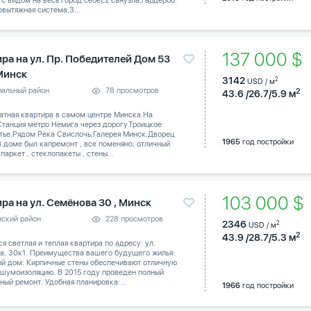
 с видом на весь город себе),2 санузла,гардероб.
вытяжная система,3...
137 000 $
ира на ул. Пр. Победителей Дом 53
 Минск
3142
2
USD / м
ральный район
78 просмотров
2
43.6 /26.7/5.9 м
атная квартира в самом центре Минска.На
танция метро Немига через дорогу.Троицкое
тье.Рядом Река Свислочь,Галерея Минск,Дворец
1965
год постройки
В доме был капремонт , все поменяно, отличный
паркет , стеклопакеты , стены...
103 000 
ра на ул. Семёнова 30 , Минск
нский район
228 просмотров
2346
2
USD / м
2
43.9 /28.7/5.3 м
я светлая и теплая квартира по адресу: ул.
а, 30к1. Преимущества вашего будущего жилья:
й дом: Кирпичные стены обеспечивают отличную
 шумоизоляцию. В 2015 году проведен полный
ный ремонт. Удобная планировка:...
1966
год постройки