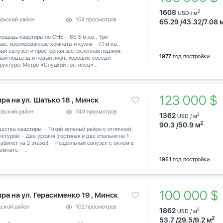
к
1608
2
USD / м
брьский район
154 просмотров
65.29 /43.32/7.08 
ощадь квартиры по СНБ – 65,3 м.кв., Три
ые, изолированные комнаты и кухня – 7,1 м.кв.,
ый санузел и просторная застекленная лоджия.
1977
год постройки
ый подъезд и новый лифт, хорошие соседи.
уктура: Метро «Слуцкий гостинец»...
123 000 $
ра на ул. Шатько 18 , Минск
овский район
140 просмотров
1362
2
USD / м
2
90.3 /50.9 м
ства квартиры: - Тихий зеленый район с отличной
ктурой. - Два уровня (гостиная и две спальни на 1
абинет на 2 этаже). - Раздельный санузел с окном в
омнате. -...
1951
год постройки
100 000 
ра на ул. Герасименко 19 , Минск
дской район
102 просмотров
1862
2
USD / м
2
53.7 /29.5/9.2 м