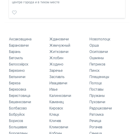
центре города и в тихом месте
Аксаковщина
Ждановичи
Новополоцк
Барановичи
Жемчужный
Орша
Барань
Житковичи
Осиповичи
Бегомль
Жлобин
Ошмяны
Белоозёрск
Жодино
Петриков
Березино
Заречье
Пинск
Белыничи
Заславль
Плещеницы
Береза
Ивацевичи
Полоцк
Березовка
Ивье
Поставы
Берестовица
Калинковичи
Пружаны
Бешенковичи
Каменец
Пуховичи
Болбасово
Кировск
Радошковичи
Бобруйск
Клецк
Ратомка
Борисов
Кличев
Речица
Большевик
Климовичи
Рогачев
Боровляны
Кобрин
Сеница