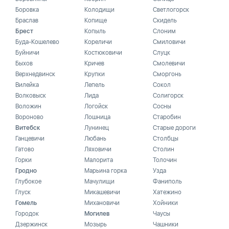
Боровка
Колодищи
Светлогорск
Браслав
Копище
Скидель
Брест
Копыль
Слоним
Буда-Кошелево
Кореличи
Смиловичи
Буйничи
Костюковичи
Слуцк
Быхов
Кричев
Смолевичи
Верхнедвинск
Крупки
Сморгонь
Вилейка
Лепель
Сокол
Волковыск
Лида
Солигорск
Воложин
Логойск
Сосны
Вороново
Лошница
Старобин
Витебск
Лунинец
Старые дороги
Ганцевичи
Любань
Столбцы
Гатово
Ляховичи
Столин
Горки
Малорита
Толочин
Гродно
Марьина горка
Узда
Глубокое
Мачулищи
Фаниполь
Глуск
Микашевичи
Хатежино
Гомель
Михановичи
Хойники
Городок
Могилев
Чаусы
Дзержинск
Мозырь
Чашники