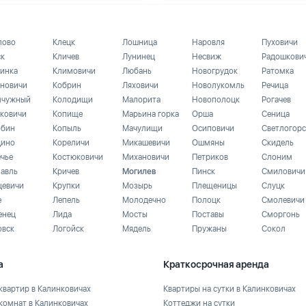
лово
Клецк
Лошница
Наровля
Пуховичи
ск
Кличев
Лунинец
Несвиж
Радошкови
инка
Климовичи
Любань
Новогрудок
Ратомка
новичи
Кобрин
Ляховичи
Новолукомль
Речица
чужный
Колодищи
Малорита
Новополоцк
Рогачев
ковичи
Копище
Марьина горка
Орша
Сеница
бин
Копыль
Мачулищи
Осиповичи
Светлогорс
ино
Кореличи
Микашевичи
Ошмяны
Скидель
ечье
Костюковичи
Михановичи
Петриков
Слоним
лавль
Кричев
Могилев
Пинск
Смиловичи
цевичи
Крупки
Мозырь
Плещеницы
Слуцк
е
Лепель
Молодечно
Полоцк
Смолевичи
енец
Лида
Мосты
Поставы
Сморгонь
овск
Логойск
Мядель
Пружаны
Сокол
а
Краткосрочная аренда
квартир в Калинковичах
Квартиры на сутки в Калинковичах
комнат в Калинковичах
Коттеджи на сутки