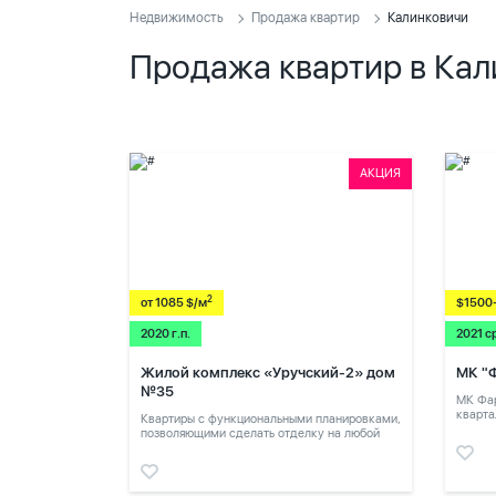
Недвижимость
Продажа квартир
Калинковичи
Продажа квартир в Кал
АКЦИЯ
2
от 1085 $/м
$1500
2020 г.п.
2021 с
Жилой комплекс «Уручский-2» дом
МК "
№35
МК Фар
кварта
Квартиры с функциональными планировками,
позволяющими сделать отделку на любой
вкус.