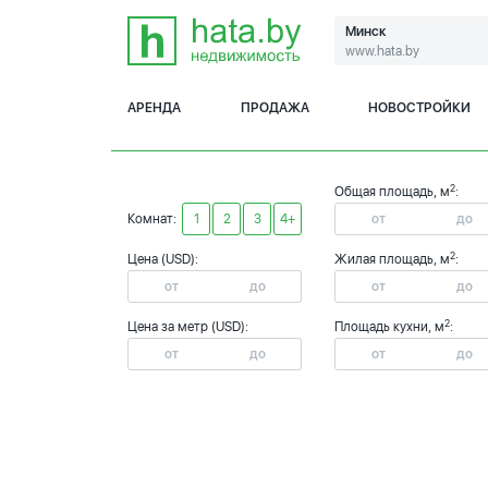
Минск
www.hata.by
АРЕНДА
ПРОДАЖА
НОВОСТРОЙКИ
2
Общая площадь, м
:
Комнат:
1
2
3
4+
2
Цена (USD):
Жилая площадь, м
:
2
Цена за метр (USD):
Площадь кухни, м
: