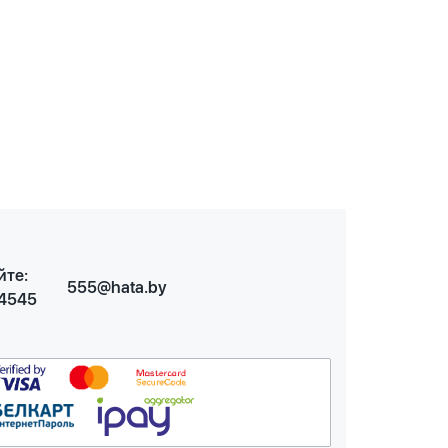
йте:
555@hata.by
 4545