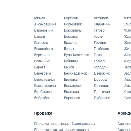
Минск
Борисов
Витебск
Дят
Аксаковщина
Большевик
Ганцевичи
Ель
Барановичи
Боровляны
Гатово
Жаб
Барань
Боровка
Горки
Жда
Бегомль
Браслав
Гродно
Жем
Белоозёрск
Брест
Глубокое
Жит
Березино
Буда-Кошелево
Глуск
Жло
Белыничи
Буйничи
Гомель
Жод
Береза
Быхов
Городок
Зар
Березовка
Верхнедвинск
Дзержинск
Зас
Берестовица
Вилейка
Добруш
Ива
Бешенковичи
Волковыск
Докшицы
Ивь
Болбасово
Воложин
Дрогичин
Кам
Бобруйск
Вороново
Дубровно
Кир
Продажа
Аренд
Продажа новостроек в Калинковичах
Аренда 
Продажа квартир в Калинковичах
Аренда 