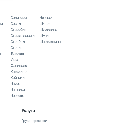
Солигорск
Чечерск
чи
Сосны
Шклов
Старобин
Шумилино
Старые дороги
Щучин
Столбцы
Шарковщина
Столин
к
Толочин
Узда
Фаниполь
Хатежино
Хойники
Чаусы
Чашники
Червень
Услуги
Грузоперевозки