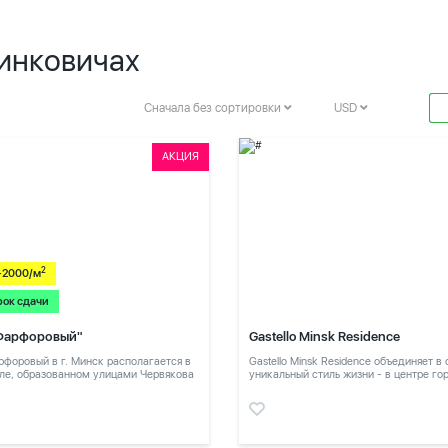
инковичах
Сначала без сортировки
USD
АКЦИЯ
2
-2000/м
рок сдачи
Фарфоровый"
Gastello Minsk Residence
форовый в г. Минск располагается в
Gastello Minsk Residence объединяет в
ле, образованном улицами Червякова
уникальный стиль жизни - в центре го
в тихом месте