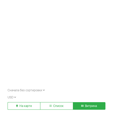
Сначала без сортировки
USD
На карте
Список
Витрина