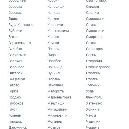
Боровляны
Кобрин
Светлогорск
Боровка
Колодищи
Скидель
Браслав
Копище
Слоним
Брест
Копыль
Смиловичи
Буда-Кошелево
Кореличи
Слуцк
Буйничи
Костюковичи
Смолевичи
Быхов
Кричев
Сморгонь
Верхнедвинск
Крупки
Сокол
Вилейка
Лепель
Солигорск
Волковыск
Лида
Сосны
Воложин
Логойск
Старобин
Вороново
Лошница
Старые дороги
Витебск
Лунинец
Столбцы
Ганцевичи
Любань
Столин
Гатово
Ляховичи
Толочин
Горки
Малорита
Узда
Гродно
Марьина горка
Фаниполь
Глубокое
Мачулищи
Хатежино
Глуск
Микашевичи
Хойники
Гомель
Михановичи
Чаусы
Городок
Могилев
Чашники
Дзержинск
Мозырь
Червень