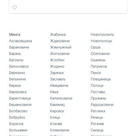
Минск
Жабинка
Новолукомль
Аксаковщина
Ждановичи
Новополоцк
Барановичи
Жемчужный
Орша
Барань
Житковичи
Осиповичи
Бегомль
Жлобин
Ошмяны
Белоозёрск
Жодино
Петриков
Березино
Заречье
Пинск
Белыничи
Заславль
Плещеницы
Береза
Ивацевичи
Полоцк
Березовка
Ивье
Поставы
Берестовица
Калинковичи
Пружаны
Бешенковичи
Каменец
Радошковичи
Болбасово
Кировск
Ратомка
Бобруйск
Клецк
Речица
Борисов
Кличев
Рогачев
Большевик
Климовичи
Сеница