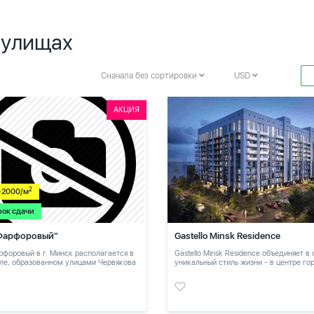
чулищах
Сначала без сортировки
USD
АКЦИЯ
2
-2000/м
рок сдачи
Фарфоровый"
Gastello Minsk Residence
форовый в г. Минск располагается в
Gastello Minsk Residence объединяет в
ле, образованном улицами Червякова
уникальный стиль жизни - в центре го
в тихом месте