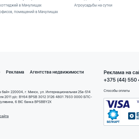
коттеджей в Мачулищах
Агроусадьбы на сутки
офисов, помещений в Мачулищах
е
Реклама
Агентства недвижимости
Реклама на са
+375 (44) 550
Способы оплаты
 бай» 220004, г. Минск, ул. Интернациональная 25а-514
еля 2011 р/с: BY64 BPSB 3012 3126 4801 7933 0000 БПС-
улявина, 6 BIC банка BPSBBY2X
сайта