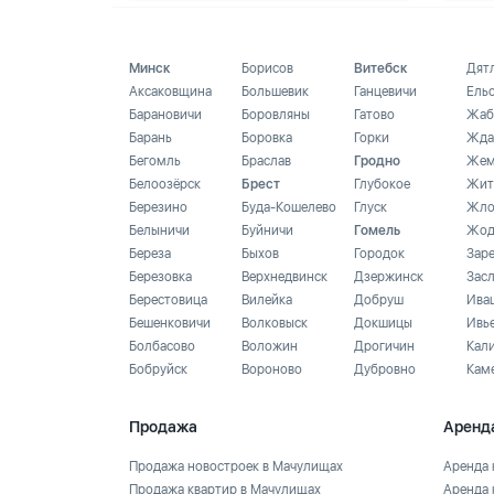
Минск
Борисов
Витебск
Дят
Аксаковщина
Большевик
Ганцевичи
Ель
Барановичи
Боровляны
Гатово
Жаб
Барань
Боровка
Горки
Жда
Бегомль
Браслав
Гродно
Жем
Белоозёрск
Брест
Глубокое
Жит
Березино
Буда-Кошелево
Глуск
Жло
Белыничи
Буйничи
Гомель
Жод
Береза
Быхов
Городок
Зар
Березовка
Верхнедвинск
Дзержинск
Зас
Берестовица
Вилейка
Добруш
Ива
Бешенковичи
Волковыск
Докшицы
Ивь
Болбасово
Воложин
Дрогичин
Кал
Бобруйск
Вороново
Дубровно
Кам
Продажа
Аренд
Продажа новостроек в Мачулищах
Аренда 
Продажа квартир в Мачулищах
Аренда 