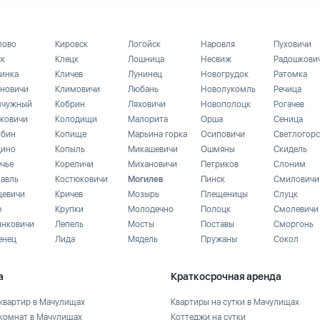
лово
Кировск
Логойск
Наровля
Пуховичи
ск
Клецк
Лошница
Несвиж
Радошкови
инка
Кличев
Лунинец
Новогрудок
Ратомка
новичи
Климовичи
Любань
Новолукомль
Речица
чужный
Кобрин
Ляховичи
Новополоцк
Рогачев
ковичи
Колодищи
Малорита
Орша
Сеница
бин
Копище
Марьина горка
Осиповичи
Светлогорс
ино
Копыль
Микашевичи
Ошмяны
Скидель
ечье
Кореличи
Михановичи
Петриков
Слоним
лавль
Костюковичи
Могилев
Пинск
Смиловичи
цевичи
Кричев
Мозырь
Плещеницы
Слуцк
е
Крупки
Молодечно
Полоцк
Смолевичи
инковичи
Лепель
Мосты
Поставы
Сморгонь
енец
Лида
Мядель
Пружаны
Сокол
а
Краткосрочная аренда
квартир в Мачулищах
Квартиры на сутки в Мачулищах
комнат в Мачулищах
Коттеджи на сутки