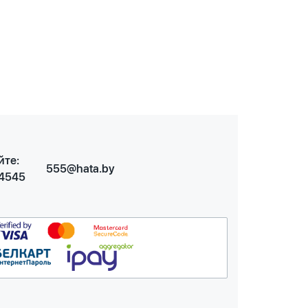
йте:
555@hata.by
 4545