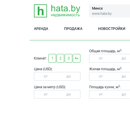
Минск
www.hata.by
АРЕНДА
ПРОДАЖА
НОВОСТРОЙКИ
2
Общая площадь, м
:
Комнат:
1
2
3
4+
2
Цена (USD):
Жилая площадь, м
:
2
Цена за метр (USD):
Площадь кухни, м
: