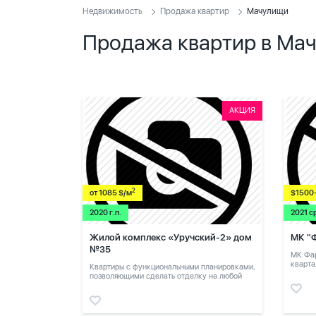
Недвижимость
Продажа квартир
Мачулищи
Продажа квартир в Ма
АКЦИЯ
2
от 1085 $/м
$1500
2020 г.п.
2021 с
Жилой комплекс «Уручский-2» дом
МК "
№35
МК Фар
кварта
Квартиры с функциональными планировками,
позволяющими сделать отделку на любой
вкус.