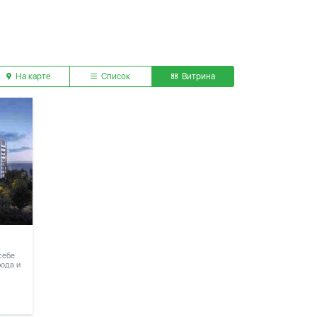
На карте
Список
Витрина
 себе
рода и