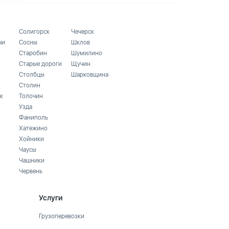
Солигорск
Чечерск
чи
Сосны
Шклов
Старобин
Шумилино
Старые дороги
Щучин
Столбцы
Шарковщина
Столин
к
Толочин
Узда
Фаниполь
Хатежино
Хойники
Чаусы
Чашники
Червень
Услуги
Грузоперевозки