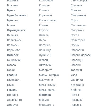
Боровка
Колодищи
Светлогорск
Браслав
Копище
Скидель
Брест
Копыль
Слоним
Буда-Кошелево
Кореличи
Смиловичи
Буйничи
Костюковичи
Слуцк
Быхов
Кричев
Смолевичи
Верхнедвинск
Крупки
Сморгонь
Вилейка
Лепель
Сокол
Волковыск
Лида
Солигорск
Воложин
Логойск
Сосны
Вороново
Лошница
Старобин
Витебск
Лунинец
Старые дороги
Ганцевичи
Любань
Столбцы
Гатово
Ляховичи
Столин
Горки
Малорита
Толочин
Гродно
Марьина горка
Узда
Глубокое
Мачулищи
Фаниполь
Глуск
Микашевичи
Хатежино
Гомель
Михановичи
Хойники
Городок
Могилев
Чаусы
Дзержинск
Мозырь
Чашники
Добруш
Молодечно
Червень