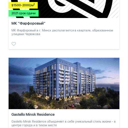
2
$1500-2000/м
2021 срок сдачи
МК "Фарфоровый"
МК Фарфоровый в г. Минск располагается в квартале, образованном
улицами Червякова
Gastello Minsk Residence
Gastello Minsk Residence объединяет в себе уникальный стиль жизни - в
центре города и в тихом месте