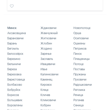
Минск
Ждановичи
Новополоцк
Аксаковщина
Жемчужный
Орша
Барановичи
Житковичи
Осиповичи
Барань
Жлобин
Ошмяны
Бегомль
Жодино
Петриков
Белоозёрск
Заречье
Пинск
Березино
Заславль
Плещеницы
Белыничи
Ивацевичи
Полоцк
Береза
Ивье
Поставы
Березовка
Калинковичи
Пружаны
Берестовица
Каменец
Пуховичи
Болбасово
Кировск
Радошковичи
Бобруйск
Клецк
Ратомка
Борисов
Кличев
Речица
Большевик
Климовичи
Рогачев
Боровляны
Кобрин
Сеница