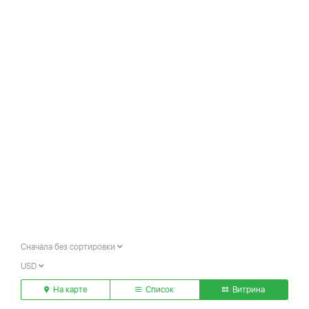
Сначала без сортировки
USD
На карте
Список
Витрина