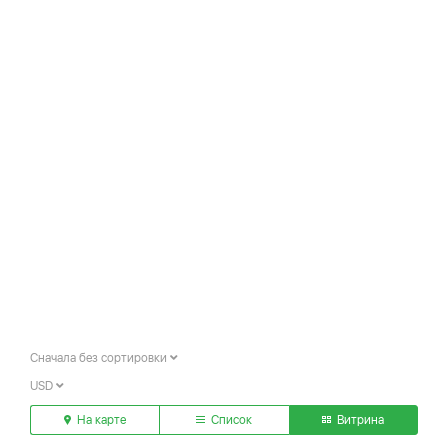
Сначала без сортировки
USD
На карте
Список
Витрина