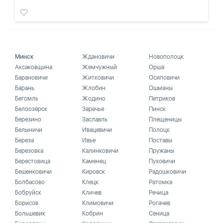
Минск
Ждановичи
Новополоцк
Аксаковщина
Жемчужный
Орша
Барановичи
Житковичи
Осиповичи
Барань
Жлобин
Ошмяны
Бегомль
Жодино
Петриков
Белоозёрск
Заречье
Пинск
Березино
Заславль
Плещеницы
Белыничи
Ивацевичи
Полоцк
Береза
Ивье
Поставы
Березовка
Калинковичи
Пружаны
Берестовица
Каменец
Пуховичи
Бешенковичи
Кировск
Радошковичи
Болбасово
Клецк
Ратомка
Бобруйск
Кличев
Речица
Борисов
Климовичи
Рогачев
Большевик
Кобрин
Сеница