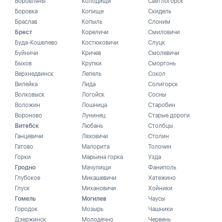
Боровляны
Колодищи
Светлогорск
Боровка
Копище
Скидель
Браслав
Копыль
Слоним
Брест
Кореличи
Смиловичи
Буда-Кошелево
Костюковичи
Слуцк
Буйничи
Кричев
Смолевичи
Быхов
Крупки
Сморгонь
Верхнедвинск
Лепель
Сокол
Вилейка
Лида
Солигорск
Волковыск
Логойск
Сосны
Воложин
Лошница
Старобин
Вороново
Лунинец
Старые дороги
Витебск
Любань
Столбцы
Ганцевичи
Ляховичи
Столин
Гатово
Малорита
Толочин
Горки
Марьина горка
Узда
Гродно
Мачулищи
Фаниполь
Глубокое
Микашевичи
Хатежино
Глуск
Михановичи
Хойники
Гомель
Могилев
Чаусы
Городок
Мозырь
Чашники
Дзержинск
Молодечно
Червень