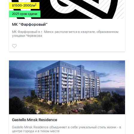
2
$1500-2000/м
2021 срок сдачи
МК "Фарфоровый"
МК Фарфоровый в г. Минск располагается в квартале, образованном
улицами Червякова
Gastello Minsk Residence
Gastello Minsk Residence объединяет в себе уникальный стиль жизни - в
центре города и в тихом месте