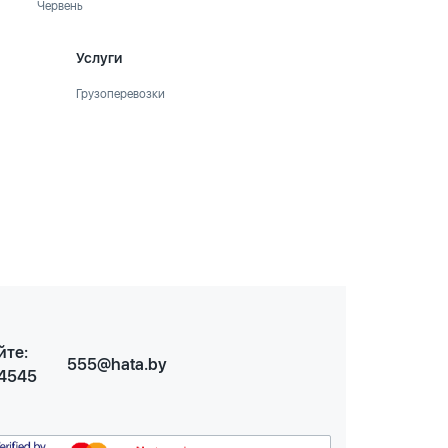
Червень
Услуги
Грузоперевозки
йте:
555@hata.by
 4545