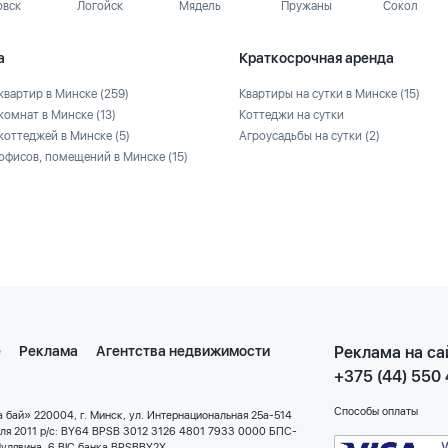
овск
Логойск
Мядель
Пружаны
Сокол
а
Краткосрочная аренда
квартир в Минске
(259)
Квартиры на сутки в Минске
(15)
комнат в Минске
(13)
Коттеджи на сутки
коттеджей в Минске
(5)
Агроусадьбы на сутки
(2)
офисов, помещений в Минске
(15)
е
Реклама
Агентства недвижимости
Реклама на са
+375 (44) 550
Способы оплаты
 бай» 220004, г. Минск, ул. Интернациональная 25а-514
еля 2011 р/с: BY64 BPSB 3012 3126 4801 7933 0000 БПС-
улявина, 6 BIC банка BPSBBY2X