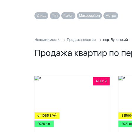
Улица
Тип
Район
Микрорайон
Метро
Недвижимость
Продажа квартир
пер. Вузовский
Продажа квартир по пе
АКЦИЯ
2
от 1085 $/м
$1500
2020 г.п.
2021 с