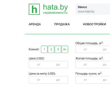
Минск
www.hata.by
АРЕНДА
ПРОДАЖА
НОВОСТРОЙКИ
2
Общая площадь, м
:
Комнат:
1
2
3
4+
2
Цена (USD):
Жилая площадь, м
:
2
Цена за метр (USD):
Площадь кухни, м
: