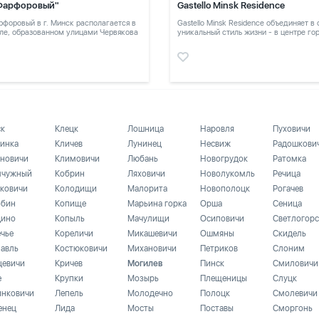
Фарфоровый"
Gastello Minsk Residence
форовый в г. Минск располагается в
Gastello Minsk Residence объединяет в
ле, образованном улицами Червякова
уникальный стиль жизни - в центре го
в тихом месте
ск
Клецк
Лошница
Наровля
Пуховичи
инка
Кличев
Лунинец
Несвиж
Радошкови
новичи
Климовичи
Любань
Новогрудок
Ратомка
чужный
Кобрин
Ляховичи
Новолукомль
Речица
ковичи
Колодищи
Малорита
Новополоцк
Рогачев
бин
Копище
Марьина горка
Орша
Сеница
ино
Копыль
Мачулищи
Осиповичи
Светлогорс
ечье
Кореличи
Микашевичи
Ошмяны
Скидель
лавль
Костюковичи
Михановичи
Петриков
Слоним
цевичи
Кричев
Могилев
Пинск
Смиловичи
е
Крупки
Мозырь
Плещеницы
Слуцк
инковичи
Лепель
Молодечно
Полоцк
Смолевичи
енец
Лида
Мосты
Поставы
Сморгонь