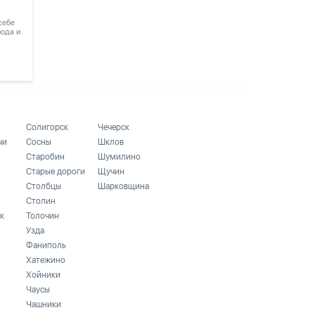
 себе
рода и
Солигорск
Чечерск
чи
Сосны
Шклов
Старобин
Шумилино
Старые дороги
Щучин
Столбцы
Шарковщина
Столин
к
Толочин
Узда
Фаниполь
Хатежино
Хойники
Чаусы
Чашники