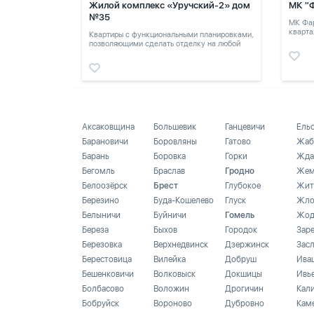
Жилой комплекс «Уручский-2» дом
МК "
№35
МК Фар
кварта
Квартиры с функциональными планировками,
позволяющими сделать отделку на любой
вкус.
Аксаковщина
Большевик
Ганцевичи
Ель
Барановичи
Боровляны
Гатово
Жаб
Барань
Боровка
Горки
Жда
Бегомль
Браслав
Гродно
Жем
Белоозёрск
Брест
Глубокое
Жит
Березино
Буда-Кошелево
Глуск
Жло
Белыничи
Буйничи
Гомель
Жод
Береза
Быхов
Городок
Зар
Березовка
Верхнедвинск
Дзержинск
Зас
Берестовица
Вилейка
Добруш
Ива
Бешенковичи
Волковыск
Докшицы
Ивь
Болбасово
Воложин
Дрогичин
Кал
Бобруйск
Вороново
Дубровно
Кам