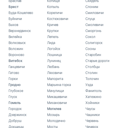
Браслав
Копище
Скидель
Брест
Копыль
Слоним
Буда-Кошелево
Кореличи
Смиловичи
Буйничи
Костюковичи
Слуцк
Быхов
Кричев
Смолевичи
Верхнедвинск
Крупки
Сморгонь
Вилейка
Лепель
Сокол
Волковыск
Лида
Солигорск
Воложин
Логойск
Сосны
Вороново
Лошница
Старобин
Витебск
Лунинец
Старые дороги
Ганцевичи
Любань
Столбцы
Гатово
Ляховичи
Столин
Горки
Малорита
Толочин
Гродно
Марьина горка
Узда
Глубокое
Мачулищи
Фаниполь
Глуск
Микашевичи
Хатежино
Гомель
Михановичи
Хойники
Городок
Могилев
Чаусы
Дзержинск
Мозырь
Чашники
Добруш
Молодечно
Червень
Докшицы
Мосты
Чечерск