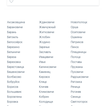
Аксаковщина
Ждановичи
Новополоцк
Барановичи
Жемчужный
Орша
Барань
Житковичи
Осиповичи
Бегомль
Жлобин
Ошмяны
Белоозёрск
Жодино
Петриков
Березино
Заречье
Пинск
Белыничи
Заславль
Плещеницы
Береза
Ивацевичи
Полоцк
Березовка
Ивье
Поставы
Берестовица
Калинковичи
Пружаны
Бешенковичи
Каменец
Пуховичи
Болбасово
Кировск
Радошковичи
Бобруйск
Клецк
Ратомка
Борисов
Кличев
Речица
Большевик
Климовичи
Рогачев
Боровляны
Кобрин
Сеница
Боровка
Колодищи
Светлогорск