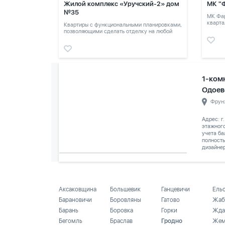
Жилой комплекс «Уручский-2» дом
МК "
№35
МК Фар
кварта
Квартиры с функциональными планировками,
позволяющими сделать отделку на любой
вкус.
1-комн
Одоев
Фрун
Адрес: г
этажного
учета ба
полность
дизайнер
Аксаковщина
Большевик
Ганцевичи
Ель
Барановичи
Боровляны
Гатово
Жаб
Барань
Боровка
Горки
Жда
Бегомль
Браслав
Гродно
Жем