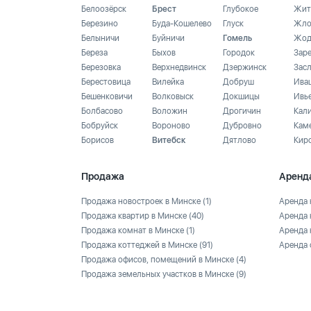
Белоозёрск
Брест
Глубокое
Жит
Березино
Буда-Кошелево
Глуск
Жло
Белыничи
Буйничи
Гомель
Жод
Береза
Быхов
Городок
Зар
Березовка
Верхнедвинск
Дзержинск
Зас
Берестовица
Вилейка
Добруш
Ива
Бешенковичи
Волковыск
Докшицы
Ивь
Болбасово
Воложин
Дрогичин
Кал
Бобруйск
Вороново
Дубровно
Кам
Борисов
Витебск
Дятлово
Кир
Продажа
Аренд
Продажа новостроек в Минске
(1)
Аренда 
Продажа квартир в Минске
(40)
Аренда 
Продажа комнат в Минске
(1)
Аренда 
Продажа коттеджей в Минске
(91)
Аренда 
Продажа офисов, помещений в Минске
(4)
Продажа земельных участков в Минске
(9)