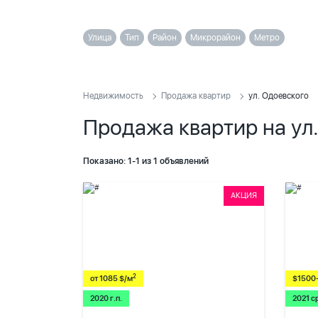
Улица
Тип
Район
Микрорайон
Метро
Недвижимость
Продажа квартир
ул. Одоевского
Продажа квартир на ул
Показано: 1-1 из 1 объявлений
АКЦИЯ
2
от 1085 $/м
$1500
2020 г.п.
2021 с