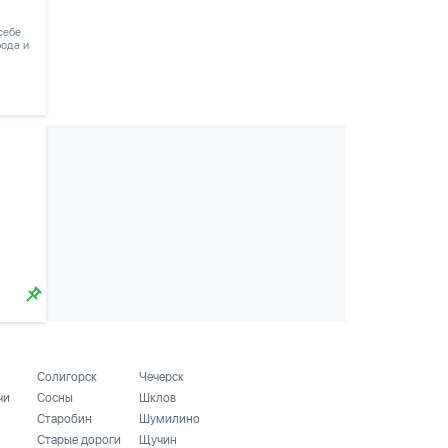
 себе
рода и
Солигорск
Чечерск
чи
Сосны
Шклов
Старобин
Шумилино
Старые дороги
Щучин