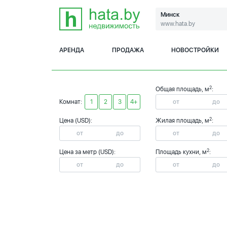
Минск
www.hata.by
АРЕНДА
ПРОДАЖА
НОВОСТРОЙКИ
2
Общая площадь, м
:
Комнат:
1
2
3
4+
2
Цена (USD):
Жилая площадь, м
:
2
Цена за метр (USD):
Площадь кухни, м
: