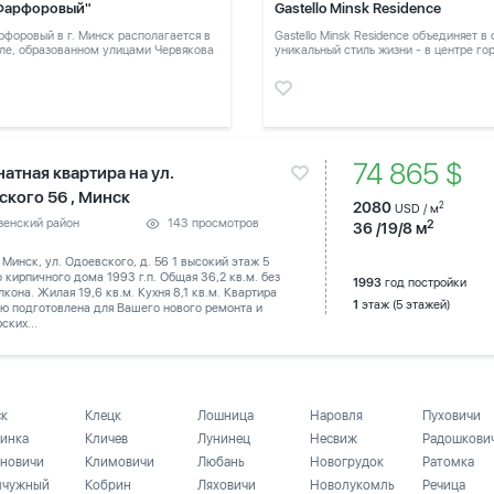
Фарфоровый"
Gastello Minsk Residence
форовый в г. Минск располагается в
Gastello Minsk Residence объединяет в
ле, образованном улицами Червякова
уникальный стиль жизни - в центре го
в тихом месте
74 865 $
атная квартира на ул.
ского 56 , Минск
2080
2
USD / м
зенский район
143 просмотров
2
36 /19/8 м
. Минск, ул. Одоевского, д. 56 1 высокий этаж 5
 кирпичного дома 1993 г.п. Общая 36,2 кв.м. без
1993
год постройки
лкона. Жилая 19,6 кв.м. Кухня 8,1 кв.м. Квартира
1
этаж (5 этажей)
ю подготовлена для Вашего нового ремонта и
ских...
ск
Клецк
Лошница
Наровля
Пуховичи
инка
Кличев
Лунинец
Несвиж
Радошкови
новичи
Климовичи
Любань
Новогрудок
Ратомка
чужный
Кобрин
Ляховичи
Новолукомль
Речица