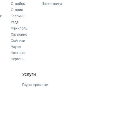
Столбцы
Шарковщина
Столин
к
Толочин
Узда
Фаниполь
Хатежино
Хойники
Чаусы
Чашники
Червень
Услуги
Грузоперевозки