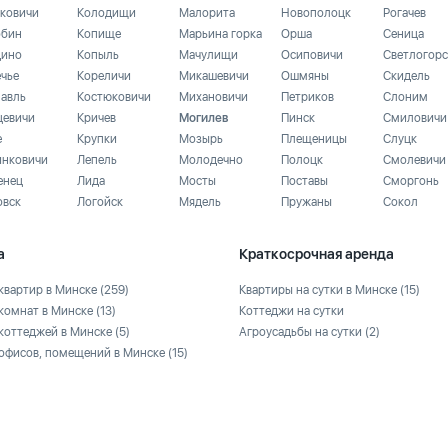
ковичи
Колодищи
Малорита
Новополоцк
Рогачев
бин
Копище
Марьина горка
Орша
Сеница
ино
Копыль
Мачулищи
Осиповичи
Светлогорс
ечье
Кореличи
Микашевичи
Ошмяны
Скидель
лавль
Костюковичи
Михановичи
Петриков
Слоним
цевичи
Кричев
Могилев
Пинск
Смиловичи
е
Крупки
Мозырь
Плещеницы
Слуцк
инковичи
Лепель
Молодечно
Полоцк
Смолевичи
енец
Лида
Мосты
Поставы
Сморгонь
овск
Логойск
Мядель
Пружаны
Сокол
а
Краткосрочная аренда
квартир в Минске
(259)
Квартиры на сутки в Минске
(15)
комнат в Минске
(13)
Коттеджи на сутки
коттеджей в Минске
(5)
Агроусадьбы на сутки
(2)
офисов, помещений в Минске
(15)