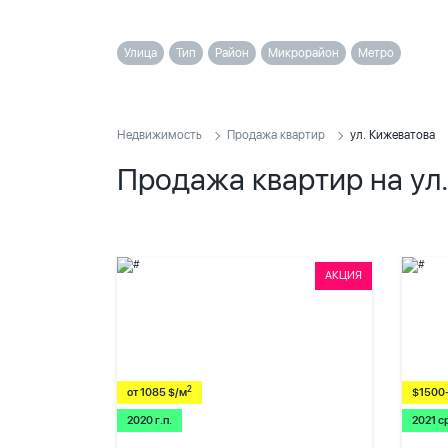
Улица
Тип
Район
Микрорайон
Метро
Недвижимость
Продажа квартир
ул. Кижеватова
Продажа квартир на ул
АКЦИЯ
2
от 1085 $/м
$1500
2020 г.п.
2021 с