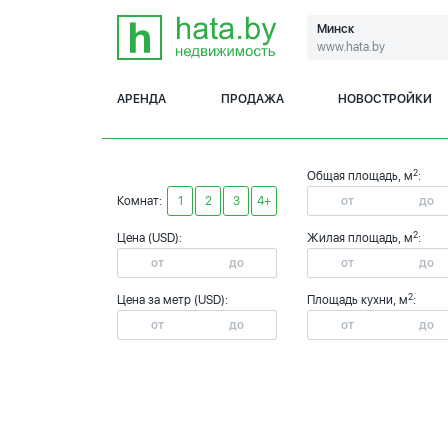
Минск
www.hata.by
АРЕНДА
ПРОДАЖА
НОВОСТРОЙКИ
2
Общая площадь, м
:
Комнат:
1
2
3
4+
2
Цена (USD):
Жилая площадь, м
:
2
Цена за метр (USD):
Площадь кухни, м
: