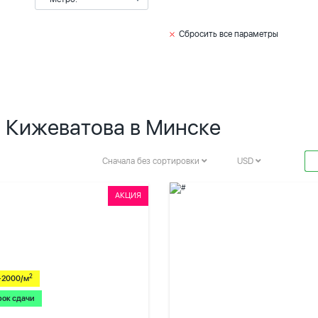
Сбросить все параметры
. Кижеватова в Минске
Сначала без сортировки
USD
АКЦИЯ
2
-2000/м
рок сдачи