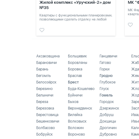
Жилой комплекс «Уручский-2» дом
МК "
№35
МК Фар
кварта
Квартиры с функциональными планировками,
позволяющими сделать отделку на любой
вкус.
Аксаковщина
Большевик
Ганцевичи
Ель
Барановичи
Боровляны
Гатово
Жаб
Барань
Боровка
Горки
Жда
Бегомль
Браслав
Гродно
Жем
Белоозёрск
Брест
Глубокое
Жит
Березино
Буда-Кошелево
Глуск
Жло
Белыничи
Буйничи
Гомель
Жод
Береза
Быхов
Городок
Зар
Березовка
Верхнедвинск
Дзержинск
Зас
Берестовица
Вилейка
Добруш
Ива
Бешенковичи
Волковыск
Докшицы
Ивь
Болбасово
Воложин
Дрогичин
Кал
Бобруйск
Вороново
Дубровно
Кам