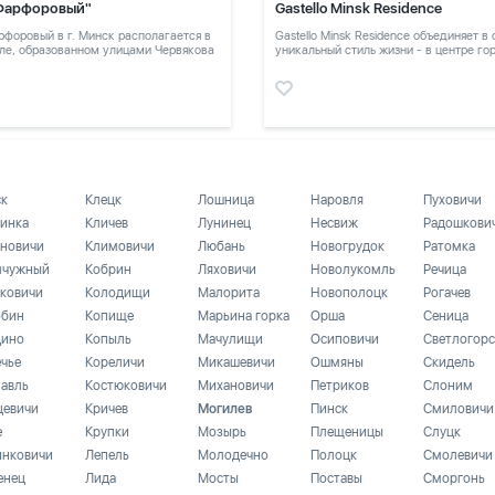
Фарфоровый"
Gastello Minsk Residence
форовый в г. Минск располагается в
Gastello Minsk Residence объединяет в
ле, образованном улицами Червякова
уникальный стиль жизни - в центре го
в тихом месте
ск
Клецк
Лошница
Наровля
Пуховичи
инка
Кличев
Лунинец
Несвиж
Радошкови
новичи
Климовичи
Любань
Новогрудок
Ратомка
чужный
Кобрин
Ляховичи
Новолукомль
Речица
ковичи
Колодищи
Малорита
Новополоцк
Рогачев
бин
Копище
Марьина горка
Орша
Сеница
ино
Копыль
Мачулищи
Осиповичи
Светлогорс
ечье
Кореличи
Микашевичи
Ошмяны
Скидель
лавль
Костюковичи
Михановичи
Петриков
Слоним
цевичи
Кричев
Могилев
Пинск
Смиловичи
е
Крупки
Мозырь
Плещеницы
Слуцк
инковичи
Лепель
Молодечно
Полоцк
Смолевичи
енец
Лида
Мосты
Поставы
Сморгонь