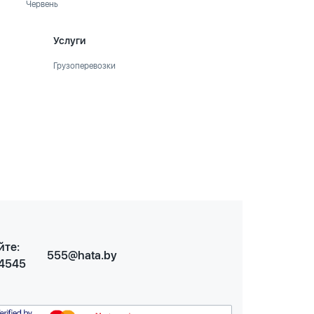
Червень
Услуги
Грузоперевозки
йте:
555@hata.by
 4545