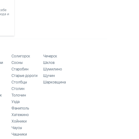
 себе
рода и
Солигорск
Чечерск
чи
Сосны
Шклов
Старобин
Шумилино
Старые дороги
Щучин
Столбцы
Шарковщина
Столин
к
Толочин
Узда
Фаниполь
Хатежино
Хойники
Чаусы
Чашники