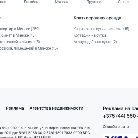
овск
Логойск
Мядель
Пружаны
Сокол
а
Краткосрочная аренда
квартир в Минске
(259)
Квартиры на сутки в Минске
(15)
комнат в Минске
(13)
Коттеджи на сутки
коттеджей в Минске
(5)
Агроусадьбы на сутки
(2)
офисов, помещений в Минске
(15)
е
Реклама
Агентства недвижимости
Реклама на са
+375 (44) 550
Способы оплаты
 бай» 220004, г. Минск, ул. Интернациональная 25а-514
еля 2011 р/с: BY64 BPSB 3012 3126 4801 7933 0000 БПС-
улявина, 6 BIC банка BPSBBY2X