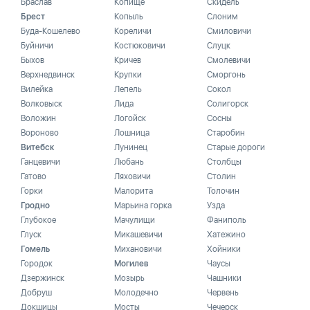
Браслав
Копище
Скидель
Брест
Копыль
Слоним
Буда-Кошелево
Кореличи
Смиловичи
Буйничи
Костюковичи
Слуцк
Быхов
Кричев
Смолевичи
Верхнедвинск
Крупки
Сморгонь
Вилейка
Лепель
Сокол
Волковыск
Лида
Солигорск
Воложин
Логойск
Сосны
Вороново
Лошница
Старобин
Витебск
Лунинец
Старые дороги
Ганцевичи
Любань
Столбцы
Гатово
Ляховичи
Столин
Горки
Малорита
Толочин
Гродно
Марьина горка
Узда
Глубокое
Мачулищи
Фаниполь
Глуск
Микашевичи
Хатежино
Гомель
Михановичи
Хойники
Городок
Могилев
Чаусы
Дзержинск
Мозырь
Чашники
Добруш
Молодечно
Червень
Докшицы
Мосты
Чечерск