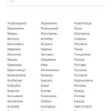
Аксаковщина
Ждановичи
Новополоцк
Барановичи
Жемчужный
Орша
Барань
Житковичи
Осиповичи
Бегомль
Жлобин
Ошмяны
Белоозёрск
Жодино
Петриков
Березино
Заречье
Пинск
Белыничи
Заславль
Плещеницы
Береза
Ивацевичи
Полоцк
Березовка
Ивье
Поставы
Берестовица
Калинковичи
Пружаны
Бешенковичи
Каменец
Пуховичи
Болбасово
Кировск
Радошковичи
Бобруйск
Клецк
Ратомка
Борисов
Кличев
Речица
Большевик
Климовичи
Рогачев
Боровляны
Кобрин
Сеница
Боровка
Колодищи
Светлогорск