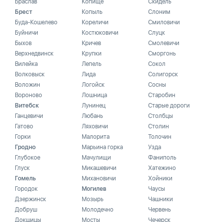
Браслав
Копище
Скидель
Брест
Копыль
Слоним
Буда-Кошелево
Кореличи
Смиловичи
Буйничи
Костюковичи
Слуцк
Быхов
Кричев
Смолевичи
Верхнедвинск
Крупки
Сморгонь
Вилейка
Лепель
Сокол
Волковыск
Лида
Солигорск
Воложин
Логойск
Сосны
Вороново
Лошница
Старобин
Витебск
Лунинец
Старые дороги
Ганцевичи
Любань
Столбцы
Гатово
Ляховичи
Столин
Горки
Малорита
Толочин
Гродно
Марьина горка
Узда
Глубокое
Мачулищи
Фаниполь
Глуск
Микашевичи
Хатежино
Гомель
Михановичи
Хойники
Городок
Могилев
Чаусы
Дзержинск
Мозырь
Чашники
Добруш
Молодечно
Червень
Докшицы
Мосты
Чечерск