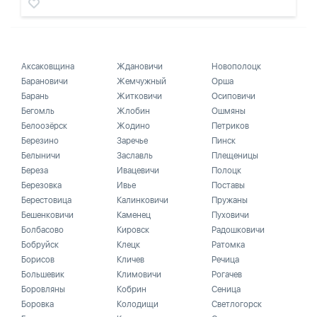
Аксаковщина
Ждановичи
Новополоцк
Барановичи
Жемчужный
Орша
Барань
Житковичи
Осиповичи
Бегомль
Жлобин
Ошмяны
Белоозёрск
Жодино
Петриков
Березино
Заречье
Пинск
Белыничи
Заславль
Плещеницы
Береза
Ивацевичи
Полоцк
Березовка
Ивье
Поставы
Берестовица
Калинковичи
Пружаны
Бешенковичи
Каменец
Пуховичи
Болбасово
Кировск
Радошковичи
Бобруйск
Клецк
Ратомка
Борисов
Кличев
Речица
Большевик
Климовичи
Рогачев
Боровляны
Кобрин
Сеница
Боровка
Колодищи
Светлогорск