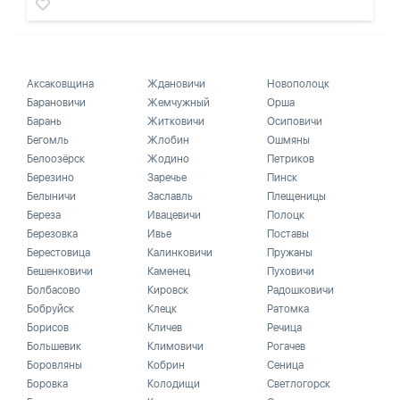
Аксаковщина
Ждановичи
Новополоцк
Барановичи
Жемчужный
Орша
Барань
Житковичи
Осиповичи
Бегомль
Жлобин
Ошмяны
Белоозёрск
Жодино
Петриков
Березино
Заречье
Пинск
Белыничи
Заславль
Плещеницы
Береза
Ивацевичи
Полоцк
Березовка
Ивье
Поставы
Берестовица
Калинковичи
Пружаны
Бешенковичи
Каменец
Пуховичи
Болбасово
Кировск
Радошковичи
Бобруйск
Клецк
Ратомка
Борисов
Кличев
Речица
Большевик
Климовичи
Рогачев
Боровляны
Кобрин
Сеница
Боровка
Колодищи
Светлогорск