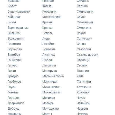
Браслав
Копище
Скидель
Брест
Копыль
Слоним
Буда-Кошелево
Кореличи
Смиловичи
Буйничи
Костюковичи
Слуцк
Быхов
Кричев
Смолевичи
Верхнедвинск
Крупки
Сморгонь
Вилейка
Лепель
Сокол
Волковыск
Лида
Солигорск
Воложин
Логойск
Сосны
Вороново
Лошница
Старобин
Витебск
Лунинец
Старые дороги
Ганцевичи
Любань
Столбцы
Гатово
Ляховичи
Столин
Горки
Малорита
Толочин
Гродно
Марьина горка
Узда
Глубокое
Мачулищи
Фаниполь
Глуск
Микашевичи
Хатежино
Гомель
Михановичи
Хойники
Городок
Могилев
Чаусы
Дзержинск
Мозырь
Чашники
Добруш
Молодечно
Червень
Докшицы
Мосты
Чечерск