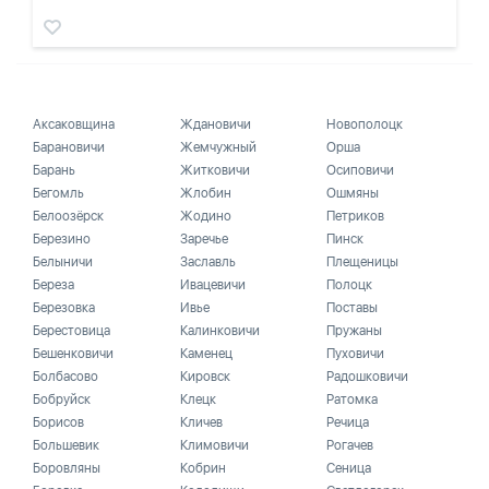
Аксаковщина
Ждановичи
Новополоцк
Барановичи
Жемчужный
Орша
Барань
Житковичи
Осиповичи
Бегомль
Жлобин
Ошмяны
Белоозёрск
Жодино
Петриков
Березино
Заречье
Пинск
Белыничи
Заславль
Плещеницы
Береза
Ивацевичи
Полоцк
Березовка
Ивье
Поставы
Берестовица
Калинковичи
Пружаны
Бешенковичи
Каменец
Пуховичи
Болбасово
Кировск
Радошковичи
Бобруйск
Клецк
Ратомка
Борисов
Кличев
Речица
Большевик
Климовичи
Рогачев
Боровляны
Кобрин
Сеница