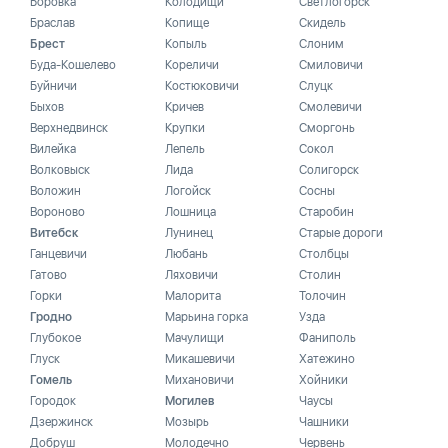
Боровка
Колодищи
Светлогорск
Браслав
Копище
Скидель
Брест
Копыль
Слоним
Буда-Кошелево
Кореличи
Смиловичи
Буйничи
Костюковичи
Слуцк
Быхов
Кричев
Смолевичи
Верхнедвинск
Крупки
Сморгонь
Вилейка
Лепель
Сокол
Волковыск
Лида
Солигорск
Воложин
Логойск
Сосны
Вороново
Лошница
Старобин
Витебск
Лунинец
Старые дороги
Ганцевичи
Любань
Столбцы
Гатово
Ляховичи
Столин
Горки
Малорита
Толочин
Гродно
Марьина горка
Узда
Глубокое
Мачулищи
Фаниполь
Глуск
Микашевичи
Хатежино
Гомель
Михановичи
Хойники
Городок
Могилев
Чаусы
Дзержинск
Мозырь
Чашники
Добруш
Молодечно
Червень