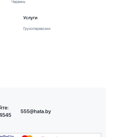
Червень
Услуги
Грузоперевозки
йте:
555@hata.by
 4545