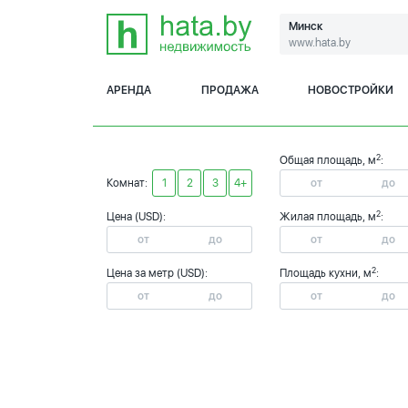
Минск
www.hata.by
АРЕНДА
ПРОДАЖА
НОВОСТРОЙКИ
2
Общая площадь, м
:
Комнат:
1
2
3
4+
2
Цена (USD):
Жилая площадь, м
:
2
Цена за метр (USD):
Площадь кухни, м
: