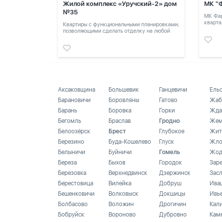
Жилой комплекс «Уручский-2» дом
МК "
№35
МК Фар
кварта
Квартиры с функциональными планировками,
позволяющими сделать отделку на любой
вкус.
Аксаковщина
Большевик
Ганцевичи
Ель
Барановичи
Боровляны
Гатово
Жаб
Барань
Боровка
Горки
Жда
Бегомль
Браслав
Гродно
Жем
Белоозёрск
Брест
Глубокое
Жит
Березино
Буда-Кошелево
Глуск
Жло
Белыничи
Буйничи
Гомель
Жод
Береза
Быхов
Городок
Зар
Березовка
Верхнедвинск
Дзержинск
Зас
Берестовица
Вилейка
Добруш
Ива
Бешенковичи
Волковыск
Докшицы
Ивь
Болбасово
Воложин
Дрогичин
Кал
Бобруйск
Вороново
Дубровно
Кам