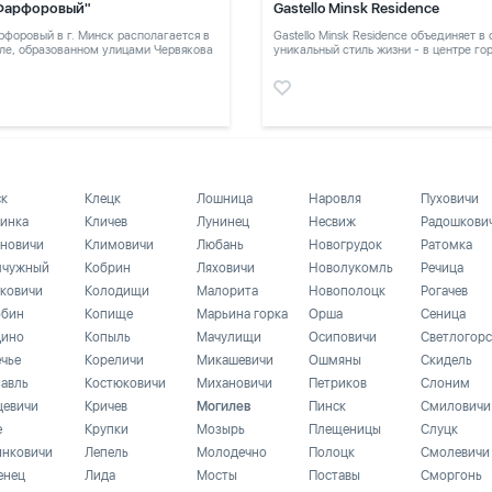
Фарфоровый"
Gastello Minsk Residence
форовый в г. Минск располагается в
Gastello Minsk Residence объединяет в
ле, образованном улицами Червякова
уникальный стиль жизни - в центре го
в тихом месте
ск
Клецк
Лошница
Наровля
Пуховичи
инка
Кличев
Лунинец
Несвиж
Радошкови
новичи
Климовичи
Любань
Новогрудок
Ратомка
чужный
Кобрин
Ляховичи
Новолукомль
Речица
ковичи
Колодищи
Малорита
Новополоцк
Рогачев
бин
Копище
Марьина горка
Орша
Сеница
ино
Копыль
Мачулищи
Осиповичи
Светлогорс
ечье
Кореличи
Микашевичи
Ошмяны
Скидель
лавль
Костюковичи
Михановичи
Петриков
Слоним
цевичи
Кричев
Могилев
Пинск
Смиловичи
е
Крупки
Мозырь
Плещеницы
Слуцк
инковичи
Лепель
Молодечно
Полоцк
Смолевичи
енец
Лида
Мосты
Поставы
Сморгонь