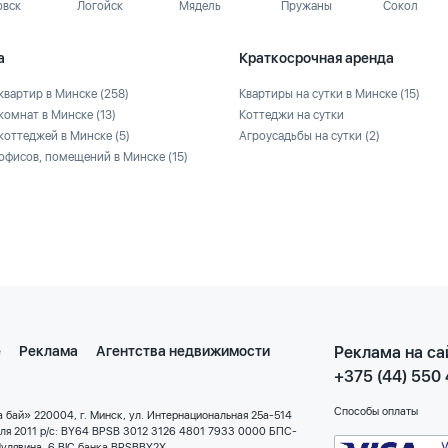
овск
Логойск
Мядель
Пружаны
Сокол
а
Краткосрочная аренда
квартир в Минске
(258)
Квартиры на сутки в Минске
(15)
комнат в Минске
(13)
Коттеджи на сутки
коттеджей в Минске
(5)
Агроусадьбы на сутки
(2)
офисов, помещений в Минске
(15)
е
Реклама
Агентства недвижимости
Реклама на са
+375 (44) 550
Способы оплаты
 бай» 220004, г. Минск, ул. Интернациональная 25а-514
еля 2011 р/с: BY64 BPSB 3012 3126 4801 7933 0000 БПС-
улявина, 6 BIC банка BPSBBY2X