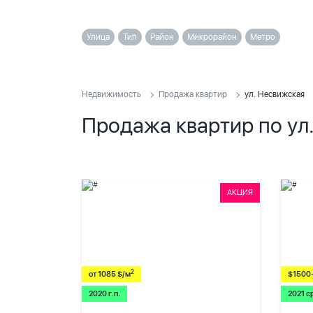
Улица
Тип
Район
Микрорайон
Метро
Недвижимость
Продажа квартир
ул. Несвижская
Продажа квартир по ул
АКЦИЯ
2
от 1085 $/м
$1500
2020 г.п.
2021 с