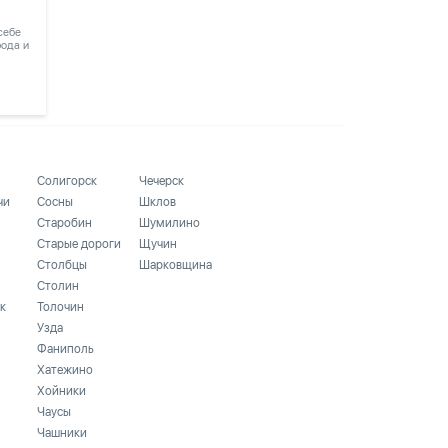
 себе
рода и
Солигорск
Чечерск
чи
Сосны
Шклов
Старобин
Шумилино
Старые дороги
Щучин
Столбцы
Шарковщина
Столин
к
Толочин
Узда
Фаниполь
Хатежино
Хойники
Чаусы
Чашники