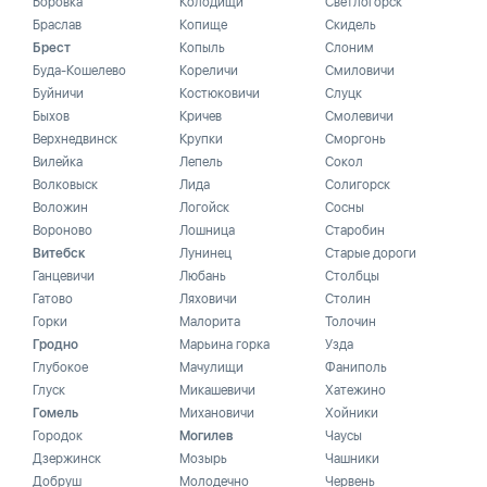
Боровка
Колодищи
Светлогорск
Браслав
Копище
Скидель
Брест
Копыль
Слоним
Буда-Кошелево
Кореличи
Смиловичи
Буйничи
Костюковичи
Слуцк
Быхов
Кричев
Смолевичи
Верхнедвинск
Крупки
Сморгонь
Вилейка
Лепель
Сокол
Волковыск
Лида
Солигорск
Воложин
Логойск
Сосны
Вороново
Лошница
Старобин
Витебск
Лунинец
Старые дороги
Ганцевичи
Любань
Столбцы
Гатово
Ляховичи
Столин
Горки
Малорита
Толочин
Гродно
Марьина горка
Узда
Глубокое
Мачулищи
Фаниполь
Глуск
Микашевичи
Хатежино
Гомель
Михановичи
Хойники
Городок
Могилев
Чаусы
Дзержинск
Мозырь
Чашники
Добруш
Молодечно
Червень