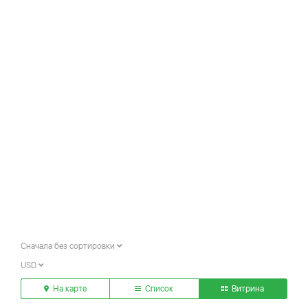
Сначала без сортировки
USD
На карте
Список
Витрина