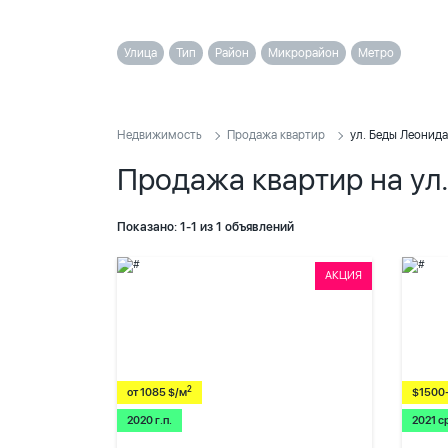
Улица
Тип
Район
Микрорайон
Метро
Недвижимость
Продажа квартир
ул. Беды Леонида
Продажа квартир на ул
Показано: 1-1 из 1 объявлений
АКЦИЯ
2
от 1085 $/м
$1500
2020 г.п.
2021 с