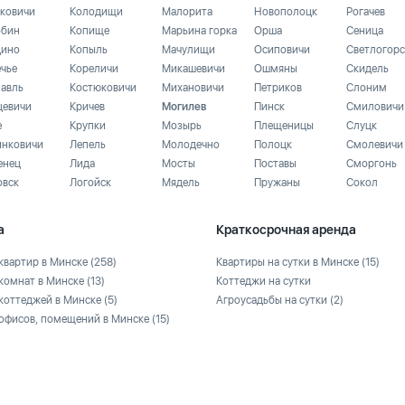
ковичи
Колодищи
Малорита
Новополоцк
Рогачев
бин
Копище
Марьина горка
Орша
Сеница
ино
Копыль
Мачулищи
Осиповичи
Светлогорс
ечье
Кореличи
Микашевичи
Ошмяны
Скидель
лавль
Костюковичи
Михановичи
Петриков
Слоним
цевичи
Кричев
Могилев
Пинск
Смиловичи
е
Крупки
Мозырь
Плещеницы
Слуцк
инковичи
Лепель
Молодечно
Полоцк
Смолевичи
енец
Лида
Мосты
Поставы
Сморгонь
овск
Логойск
Мядель
Пружаны
Сокол
а
Краткосрочная аренда
квартир в Минске
(258)
Квартиры на сутки в Минске
(15)
комнат в Минске
(13)
Коттеджи на сутки
коттеджей в Минске
(5)
Агроусадьбы на сутки
(2)
офисов, помещений в Минске
(15)