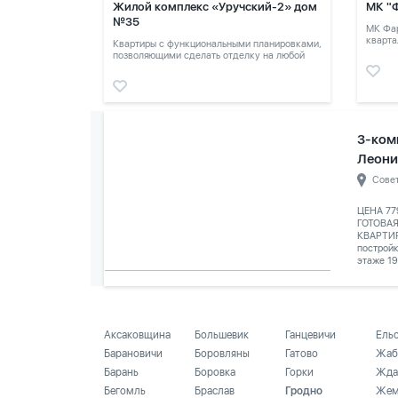
Жилой комплекс «Уручский-2» дом
МК "
№35
МК Фар
кварта
Квартиры с функциональными планировками,
позволяющими сделать отделку на любой
вкус.
3-ком
Леони
Сове
ЦЕНА 77
ГОТОВА
КВАРТИР
построй
этаже 19
Аксаковщина
Большевик
Ганцевичи
Ель
Барановичи
Боровляны
Гатово
Жаб
Барань
Боровка
Горки
Жда
Бегомль
Браслав
Гродно
Жем