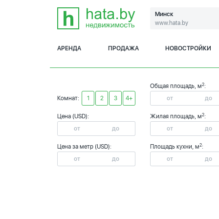
Минск
www.hata.by
АРЕНДА
ПРОДАЖА
НОВОСТРОЙКИ
2
Общая площадь, м
:
Комнат:
1
2
3
4+
2
Цена (USD):
Жилая площадь, м
:
2
Цена за метр (USD):
Площадь кухни, м
: