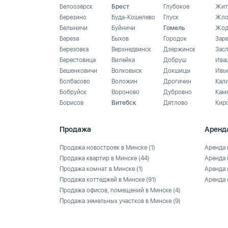
Белоозёрск
Брест
Глубокое
Жит
Березино
Буда-Кошелево
Глуск
Жло
Белыничи
Буйничи
Гомель
Жод
Береза
Быхов
Городок
Зар
Березовка
Верхнедвинск
Дзержинск
Зас
Берестовица
Вилейка
Добруш
Ива
Бешенковичи
Волковыск
Докшицы
Ивь
Болбасово
Воложин
Дрогичин
Кал
Бобруйск
Вороново
Дубровно
Кам
Борисов
Витебск
Дятлово
Кир
Продажа
Аренд
Продажа новостроек в Минске
(1)
Аренда 
Продажа квартир в Минске
(44)
Аренда 
Продажа комнат в Минске
(1)
Аренда 
Продажа коттеджей в Минске
(91)
Аренда 
Продажа офисов, помещений в Минске
(4)
Продажа земельных участков в Минске
(9)