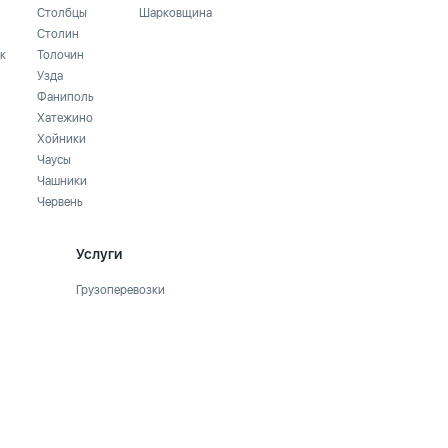
Столбцы
Шарковщина
Столин
к
Толочин
Узда
Фаниполь
Хатежино
Хойники
Чаусы
Чашники
Червень
Услуги
Грузоперевозки