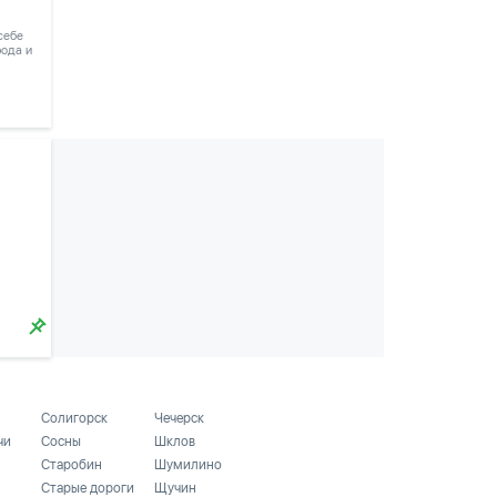
 себе
рода и
$
Солигорск
Чечерск
чи
Сосны
Шклов
Старобин
Шумилино
Старые дороги
Щучин