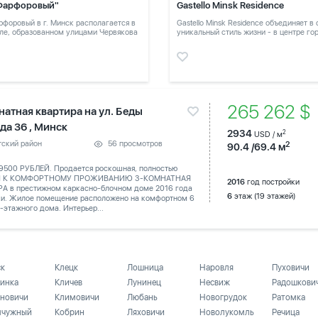
Фарфоровый"
Gastello Minsk Residence
форовый в г. Минск располагается в
Gastello Minsk Residence объединяет в
ле, образованном улицами Червякова
уникальный стиль жизни - в центре го
в тихом месте
265 262 
натная квартира на ул. Беды
да 36 , Минск
2934
2
USD / м
тский район
56 просмотров
2
90.4 /69.4 м
9500 РУБЛЕЙ. Продается роскошная, полностью
Я К КОМФОРТНОМУ ПРОЖИВАНИЮ 3-КОМНАТНАЯ
2016
год постройки
А в престижном каркасно-блочном доме 2016 года
6
этаж (19 этажей)
ки. Жилое помещение расположено на комфортном 6
-этажного дома. Интерьер...
ск
Клецк
Лошница
Наровля
Пуховичи
инка
Кличев
Лунинец
Несвиж
Радошкови
новичи
Климовичи
Любань
Новогрудок
Ратомка
чужный
Кобрин
Ляховичи
Новолукомль
Речица