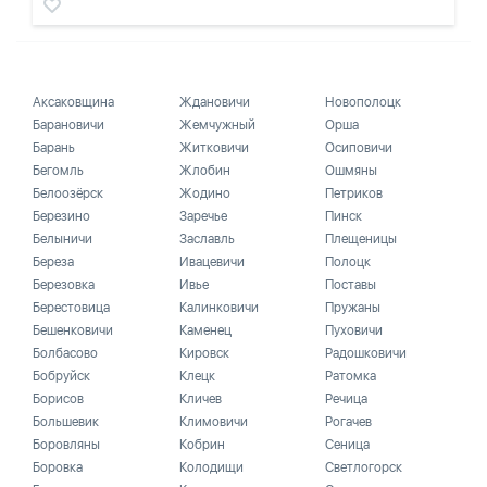
Аксаковщина
Ждановичи
Новополоцк
Барановичи
Жемчужный
Орша
Барань
Житковичи
Осиповичи
Бегомль
Жлобин
Ошмяны
Белоозёрск
Жодино
Петриков
Березино
Заречье
Пинск
Белыничи
Заславль
Плещеницы
Береза
Ивацевичи
Полоцк
Березовка
Ивье
Поставы
Берестовица
Калинковичи
Пружаны
Бешенковичи
Каменец
Пуховичи
Болбасово
Кировск
Радошковичи
Бобруйск
Клецк
Ратомка
Борисов
Кличев
Речица
Большевик
Климовичи
Рогачев
Боровляны
Кобрин
Сеница
Боровка
Колодищи
Светлогорск