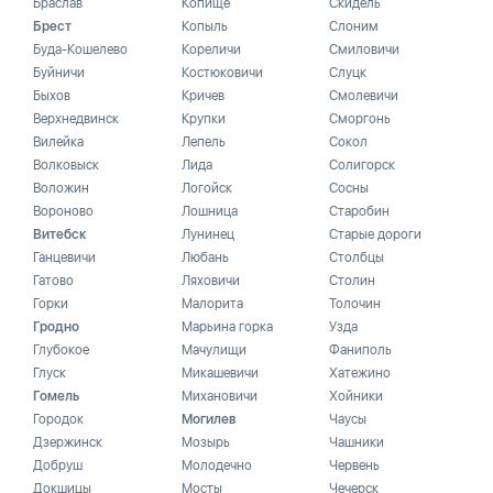
Браслав
Копище
Скидель
Брест
Копыль
Слоним
Буда-Кошелево
Кореличи
Смиловичи
Буйничи
Костюковичи
Слуцк
Быхов
Кричев
Смолевичи
Верхнедвинск
Крупки
Сморгонь
Вилейка
Лепель
Сокол
Волковыск
Лида
Солигорск
Воложин
Логойск
Сосны
Вороново
Лошница
Старобин
Витебск
Лунинец
Старые дороги
Ганцевичи
Любань
Столбцы
Гатово
Ляховичи
Столин
Горки
Малорита
Толочин
Гродно
Марьина горка
Узда
Глубокое
Мачулищи
Фаниполь
Глуск
Микашевичи
Хатежино
Гомель
Михановичи
Хойники
Городок
Могилев
Чаусы
Дзержинск
Мозырь
Чашники
Добруш
Молодечно
Червень
Докшицы
Мосты
Чечерск