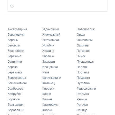
Аксаковщина
Ждановичи
Новополоцк
Барановичи
Жемчужный
Орша
Барань
Житковичи
Осиповичи
Бегомль
Жлобин
Ошмяны
Белоозёрск
Жодино
Петриков
Березино
Заречье
Пинск
Белыничи
Заславль
Плещеницы
Береза
Ивацевичи
Полоцк
Березовка
Ивье
Поставы
Берестовица
Калинковичи
Пружаны
Бешенковичи
Каменец
Пуховичи
Болбасово
Кировск
Радошковичи
Бобруйск
Клецк
Ратомка
Борисов
Кличев
Речица
Большевик
Климовичи
Рогачев
Боровляны
Кобрин
Сеница