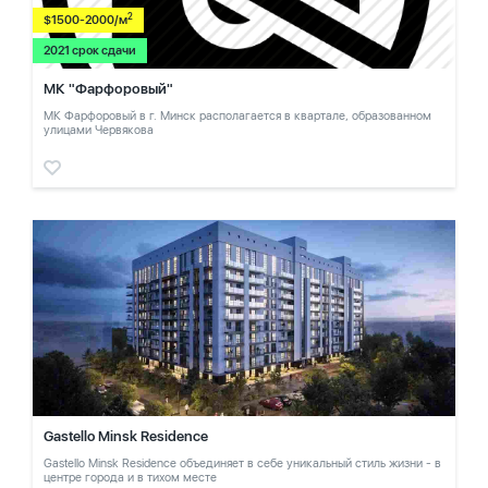
2
$1500-2000/м
2021 срок сдачи
МК "Фарфоровый"
МК Фарфоровый в г. Минск располагается в квартале, образованном
улицами Червякова
Gastello Minsk Residence
Gastello Minsk Residence объединяет в себе уникальный стиль жизни - в
центре города и в тихом месте