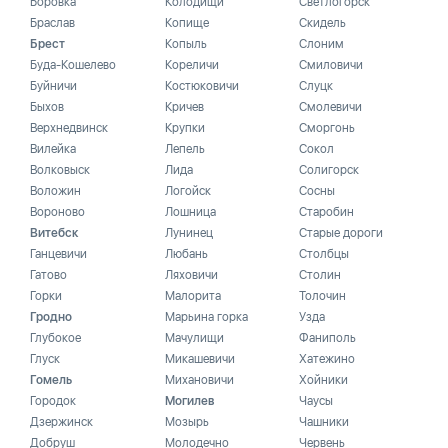
Боровка
Колодищи
Светлогорск
Браслав
Копище
Скидель
Брест
Копыль
Слоним
Буда-Кошелево
Кореличи
Смиловичи
Буйничи
Костюковичи
Слуцк
Быхов
Кричев
Смолевичи
Верхнедвинск
Крупки
Сморгонь
Вилейка
Лепель
Сокол
Волковыск
Лида
Солигорск
Воложин
Логойск
Сосны
Вороново
Лошница
Старобин
Витебск
Лунинец
Старые дороги
Ганцевичи
Любань
Столбцы
Гатово
Ляховичи
Столин
Горки
Малорита
Толочин
Гродно
Марьина горка
Узда
Глубокое
Мачулищи
Фаниполь
Глуск
Микашевичи
Хатежино
Гомель
Михановичи
Хойники
Городок
Могилев
Чаусы
Дзержинск
Мозырь
Чашники
Добруш
Молодечно
Червень