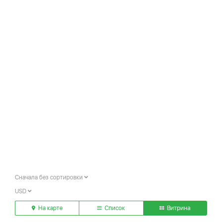
Сначала без сортировки
USD
На карте
Список
Витрина