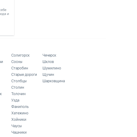
 себе
рода и
Солигорск
Чечерск
чи
Сосны
Шклов
Старобин
Шумилино
Старые дороги
Щучин
Столбцы
Шарковщина
Столин
к
Толочин
Узда
Фаниполь
Хатежино
Хойники
Чаусы
Чашники