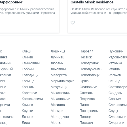
Фарфоровый"
Gastello Minsk Residence
форовый в г. Минск располагается в
Gastello Minsk Residence объединяет в
ле, образованном улицами Червякова
уникальный стиль жизни - в центре го
в тихом месте
ск
Клецк
Лошница
Наровля
Пуховичи
инка
Кличев
Лунинец
Несвиж
Радошкови
новичи
Климовичи
Любань
Новогрудок
Ратомка
чужный
Кобрин
Ляховичи
Новолукомль
Речица
ковичи
Колодищи
Малорита
Новополоцк
Рогачев
бин
Копище
Марьина горка
Орша
Сеница
ино
Копыль
Мачулищи
Осиповичи
Светлогорс
ечье
Кореличи
Микашевичи
Ошмяны
Скидель
лавль
Костюковичи
Михановичи
Петриков
Слоним
цевичи
Кричев
Могилев
Пинск
Смиловичи
е
Крупки
Мозырь
Плещеницы
Слуцк
инковичи
Лепель
Молодечно
Полоцк
Смолевичи
енец
Лида
Мосты
Поставы
Сморгонь