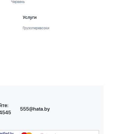
Червень
Услуги
Грузоперевозки
йте:
555@hata.by
 4545