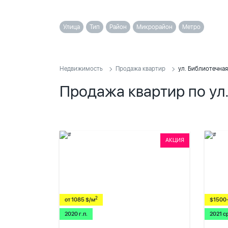
Улица
Тип
Район
Микрорайон
Метро
Недвижимость
Продажа квартир
ул. Библиотечная
Продажа квартир по ул
АКЦИЯ
2
от 1085 $/м
$1500
2020 г.п.
2021 с