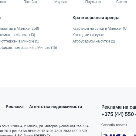
овск
Логойск
Мядель
Пружаны
Сокол
а
Краткосрочная аренда
квартир в Минске
(258)
Квартиры на сутки в Минске
(15)
комнат в Минске
(13)
Коттеджи на сутки
коттеджей в Минске
(5)
Агроусадьбы на сутки
(2)
офисов, помещений в Минске
(15)
е
Реклама
Агентства недвижимости
Реклама на са
+375 (44) 550
Способы оплаты
 бай» 220004, г. Минск, ул. Интернациональная 25а-514
еля 2011 р/с: BY64 BPSB 3012 3126 4801 7933 0000 БПС-
улявина, 6 BIC банка BPSBBY2X