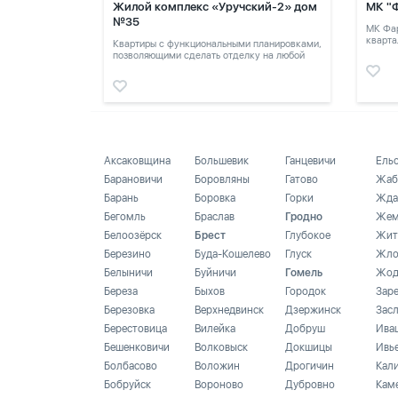
Жилой комплекс «Уручский-2» дом
МК "
№35
МК Фар
кварта
Квартиры с функциональными планировками,
позволяющими сделать отделку на любой
вкус.
Аксаковщина
Большевик
Ганцевичи
Ель
Барановичи
Боровляны
Гатово
Жаб
Барань
Боровка
Горки
Жда
Бегомль
Браслав
Гродно
Жем
Белоозёрск
Брест
Глубокое
Жит
Березино
Буда-Кошелево
Глуск
Жло
Белыничи
Буйничи
Гомель
Жод
Береза
Быхов
Городок
Зар
Березовка
Верхнедвинск
Дзержинск
Зас
Берестовица
Вилейка
Добруш
Ива
Бешенковичи
Волковыск
Докшицы
Ивь
Болбасово
Воложин
Дрогичин
Кал
Бобруйск
Вороново
Дубровно
Кам