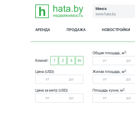
Минск
www.hata.by
АРЕНДА
ПРОДАЖА
НОВОСТРОЙКИ
2
Общая площадь, м
:
Комнат:
1
2
3
4+
2
Цена (USD):
Жилая площадь, м
:
2
Цена за метр (USD):
Площадь кухни, м
: