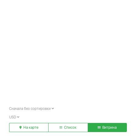
Сначала без сортировки
USD
На карте
Список
Витрина