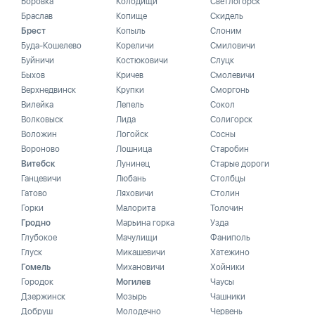
Боровка
Колодищи
Светлогорск
Браслав
Копище
Скидель
Брест
Копыль
Слоним
Буда-Кошелево
Кореличи
Смиловичи
Буйничи
Костюковичи
Слуцк
Быхов
Кричев
Смолевичи
Верхнедвинск
Крупки
Сморгонь
Вилейка
Лепель
Сокол
Волковыск
Лида
Солигорск
Воложин
Логойск
Сосны
Вороново
Лошница
Старобин
Витебск
Лунинец
Старые дороги
Ганцевичи
Любань
Столбцы
Гатово
Ляховичи
Столин
Горки
Малорита
Толочин
Гродно
Марьина горка
Узда
Глубокое
Мачулищи
Фаниполь
Глуск
Микашевичи
Хатежино
Гомель
Михановичи
Хойники
Городок
Могилев
Чаусы
Дзержинск
Мозырь
Чашники
Добруш
Молодечно
Червень