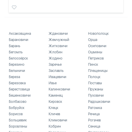
Аксаковщина
Ждановичи
Новополоцк
Барановичи
Жемчужный
Орша
Барань
Житковичи
Осиповичи
Бегомль
Жлобин
Ошмяны
Белоозёрск
Жодино
Петриков
Березино
Заречье
Пинск
Белыничи
Заславль
Плещеницы
Береза
Ивацевичи
Полоцк
Березовка
Ивье
Поставы
Берестовица
Калинковичи
Пружаны
Бешенковичи
Каменец
Пуховичи
Болбасово
Кировск
Радошковичи
Бобруйск
Клецк
Ратомка
Борисов
Кличев
Речица
Большевик
Климовичи
Рогачев
Боровляны
Кобрин
Сеница