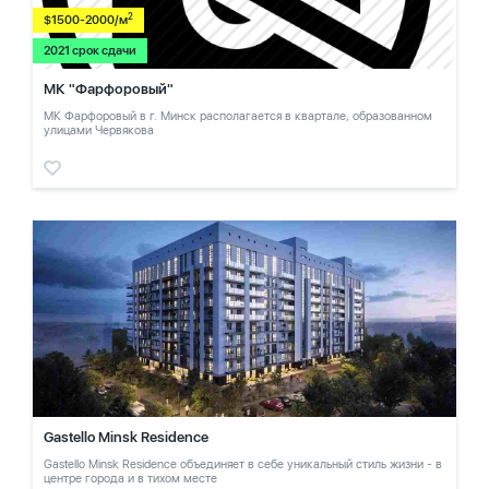
2
$1500-2000/м
2021 срок сдачи
МК "Фарфоровый"
МК Фарфоровый в г. Минск располагается в квартале, образованном
улицами Червякова
Gastello Minsk Residence
Gastello Minsk Residence объединяет в себе уникальный стиль жизни - в
центре города и в тихом месте