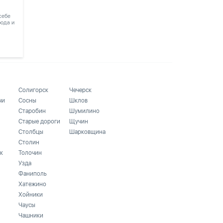
 себе
рода и
Солигорск
Чечерск
чи
Сосны
Шклов
Старобин
Шумилино
Старые дороги
Щучин
Столбцы
Шарковщина
Столин
к
Толочин
Узда
Фаниполь
Хатежино
Хойники
Чаусы
Чашники