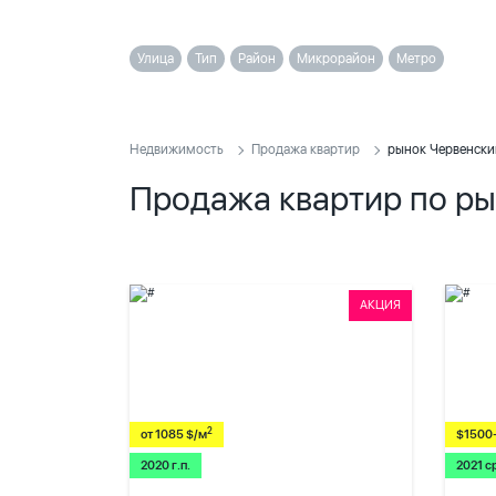
Улица
Тип
Район
Микрорайон
Метро
Недвижимость
Продажа квартир
рынок Червенски
Продажа квартир по р
АКЦИЯ
2
от 1085 $/м
$1500
2020 г.п.
2021 с