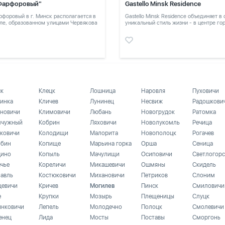
Фарфоровый"
Gastello Minsk Residence
форовый в г. Минск располагается в
Gastello Minsk Residence объединяет в
ле, образованном улицами Червякова
уникальный стиль жизни - в центре го
в тихом месте
ск
Клецк
Лошница
Наровля
Пуховичи
инка
Кличев
Лунинец
Несвиж
Радошкови
новичи
Климовичи
Любань
Новогрудок
Ратомка
чужный
Кобрин
Ляховичи
Новолукомль
Речица
ковичи
Колодищи
Малорита
Новополоцк
Рогачев
бин
Копище
Марьина горка
Орша
Сеница
ино
Копыль
Мачулищи
Осиповичи
Светлогорс
ечье
Кореличи
Микашевичи
Ошмяны
Скидель
лавль
Костюковичи
Михановичи
Петриков
Слоним
цевичи
Кричев
Могилев
Пинск
Смиловичи
е
Крупки
Мозырь
Плещеницы
Слуцк
инковичи
Лепель
Молодечно
Полоцк
Смолевичи
енец
Лида
Мосты
Поставы
Сморгонь