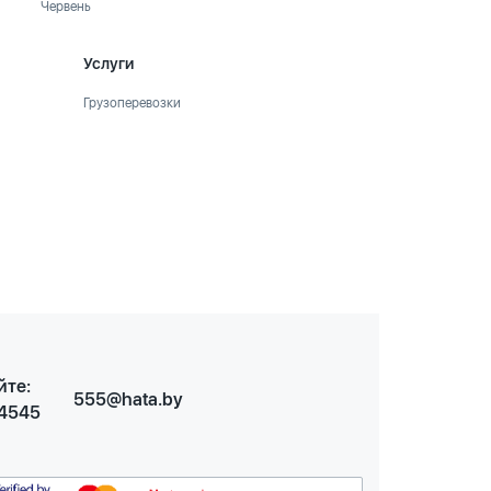
Червень
Услуги
Грузоперевозки
йте:
555@hata.by
 4545