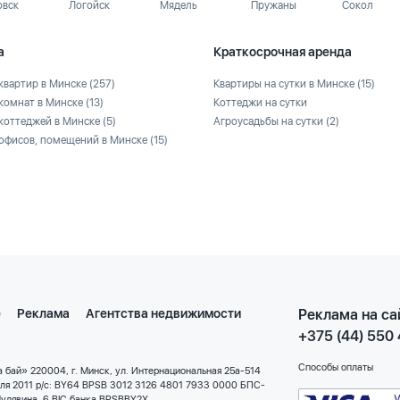
овск
Логойск
Мядель
Пружаны
Сокол
а
Краткосрочная аренда
квартир в Минске
(257)
Квартиры на сутки в Минске
(15)
комнат в Минске
(13)
Коттеджи на сутки
коттеджей в Минске
(5)
Агроусадьбы на сутки
(2)
офисов, помещений в Минске
(15)
е
Реклама
Агентства недвижимости
Реклама на са
+375 (44) 550
Способы оплаты
 бай» 220004, г. Минск, ул. Интернациональная 25а-514
еля 2011 р/с: BY64 BPSB 3012 3126 4801 7933 0000 БПС-
улявина, 6 BIC банка BPSBBY2X