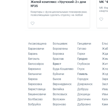
Жилой комплекс «Уручский-2» дом
МК "
№35
МК Фар
кварта
Квартиры с функциональными планировками,
позволяющими сделать отделку на любой
вкус.
Аксаковщина
Большевик
Ганцевичи
Ель
Барановичи
Боровляны
Гатово
Жаб
Барань
Боровка
Горки
Жда
Бегомль
Браслав
Гродно
Жем
Белоозёрск
Брест
Глубокое
Жит
Березино
Буда-Кошелево
Глуск
Жло
Белыничи
Буйничи
Гомель
Жод
Береза
Быхов
Городок
Зар
Березовка
Верхнедвинск
Дзержинск
Зас
Берестовица
Вилейка
Добруш
Ива
Бешенковичи
Волковыск
Докшицы
Ивь
Болбасово
Воложин
Дрогичин
Кал
Бобруйск
Вороново
Дубровно
Кам