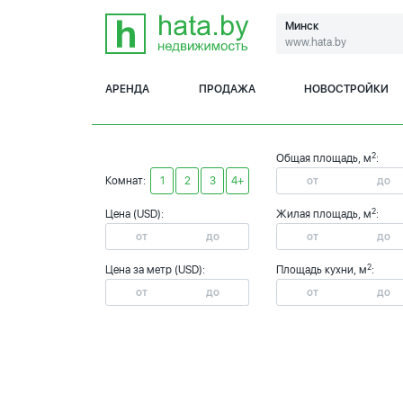
Минск
www.hata.by
АРЕНДА
ПРОДАЖА
НОВОСТРОЙКИ
2
Общая площадь, м
:
Комнат:
1
2
3
4+
2
Цена (USD):
Жилая площадь, м
:
2
Цена за метр (USD):
Площадь кухни, м
: