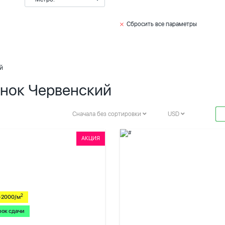
Сбросить все параметры
й
ынок Червенский
Сначала без сортировки
USD
АКЦИЯ
2
-2000/м
рок сдачи