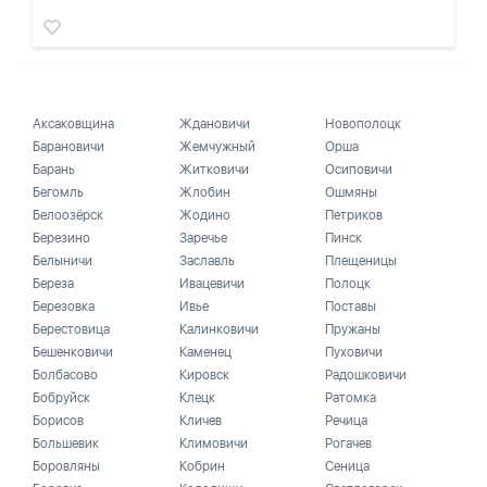
Аксаковщина
Ждановичи
Новополоцк
Барановичи
Жемчужный
Орша
Барань
Житковичи
Осиповичи
Бегомль
Жлобин
Ошмяны
Белоозёрск
Жодино
Петриков
Березино
Заречье
Пинск
Белыничи
Заславль
Плещеницы
Береза
Ивацевичи
Полоцк
Березовка
Ивье
Поставы
Берестовица
Калинковичи
Пружаны
Бешенковичи
Каменец
Пуховичи
Болбасово
Кировск
Радошковичи
Бобруйск
Клецк
Ратомка
Борисов
Кличев
Речица
Большевик
Климовичи
Рогачев
Боровляны
Кобрин
Сеница