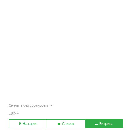
Сначала без сортировки
USD
На карте
Список
Витрина