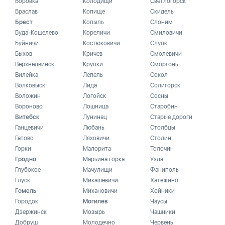
Боровка
Колодищи
Светлогорск
Браслав
Копище
Скидель
Брест
Копыль
Слоним
Буда-Кошелево
Кореличи
Смиловичи
Буйничи
Костюковичи
Слуцк
Быхов
Кричев
Смолевичи
Верхнедвинск
Крупки
Сморгонь
Вилейка
Лепель
Сокол
Волковыск
Лида
Солигорск
Воложин
Логойск
Сосны
Вороново
Лошница
Старобин
Витебск
Лунинец
Старые дороги
Ганцевичи
Любань
Столбцы
Гатово
Ляховичи
Столин
Горки
Малорита
Толочин
Гродно
Марьина горка
Узда
Глубокое
Мачулищи
Фаниполь
Глуск
Микашевичи
Хатежино
Гомель
Михановичи
Хойники
Городок
Могилев
Чаусы
Дзержинск
Мозырь
Чашники
Добруш
Молодечно
Червень