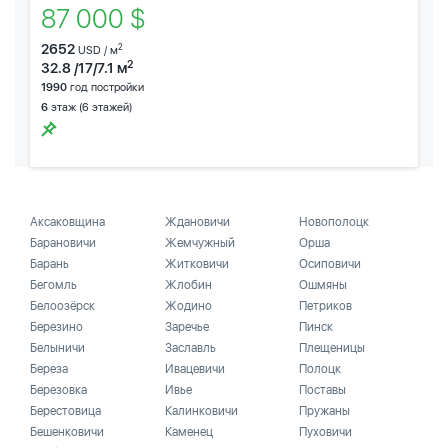
87 000 $
2652
2
USD / м
2
32.8 /17/7.1 м
1990
год постройки
6
этаж (6 этажей)
Аксаковщина
Ждановичи
Новополоцк
Барановичи
Жемчужный
Орша
Барань
Житковичи
Осиповичи
Бегомль
Жлобин
Ошмяны
Белоозёрск
Жодино
Петриков
Березино
Заречье
Пинск
Белыничи
Заславль
Плещеницы
Береза
Ивацевичи
Полоцк
Березовка
Ивье
Поставы
Берестовица
Калинковичи
Пружаны
Бешенковичи
Каменец
Пуховичи