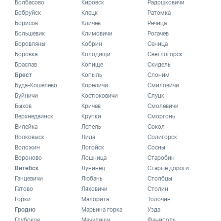
Болбасово
Кировск
Радошковичи
Бобруйск
Клецк
Ратомка
Борисов
Кличев
Речица
Большевик
Климовичи
Рогачев
Боровляны
Кобрин
Сеница
Боровка
Колодищи
Светлогорск
Браслав
Копище
Скидель
Брест
Копыль
Слоним
Буда-Кошелево
Кореличи
Смиловичи
Буйничи
Костюковичи
Слуцк
Быхов
Кричев
Смолевичи
Верхнедвинск
Крупки
Сморгонь
Вилейка
Лепель
Сокол
Волковыск
Лида
Солигорск
Воложин
Логойск
Сосны
Вороново
Лошница
Старобин
Витебск
Лунинец
Старые дороги
Ганцевичи
Любань
Столбцы
Гатово
Ляховичи
Столин
Горки
Малорита
Толочин
Гродно
Марьина горка
Узда
Глубокое
Мачулищи
Фаниполь