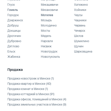
Глуск
Микашевичи
Хатежино
Гомель
Михановичи
Хойники
Городок
Могилев
Чаусы
Дзержинск
Мозырь
Чашники
Добруш
Молодечно
Червень
Докшицы
Мосты
Чечерск
Дрогичин
Мядель
Шклов
Дубровно
Наровля
Шумилино
Дятлово
Несвиж
Щучин
Ельск
Новогрудок
Шарковщина
Жабинка
Новолукомль
Продажа
Продажа новостроек в Минске
(1)
Продажа квартир в Минске
(40)
Продажа комнат в Минске
(1)
Продажа коттеджей в Минске
(91)
Продажа офисов, помещений в Минске
(4)
Продажа земельных участков в Минске
(9)