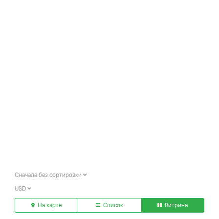
Сначала без сортировки
USD
На карте
Список
Витрина