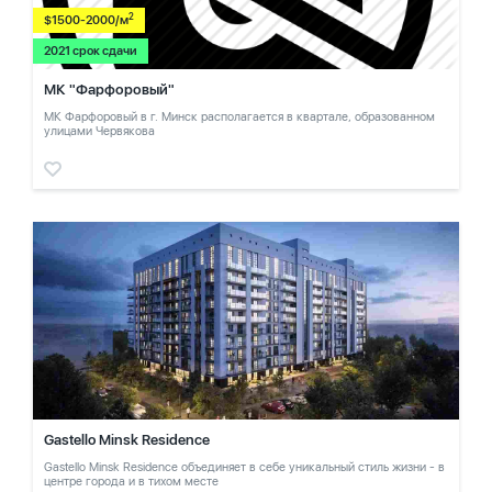
2
$1500-2000/м
2021 срок сдачи
МК "Фарфоровый"
МК Фарфоровый в г. Минск располагается в квартале, образованном
улицами Червякова
Gastello Minsk Residence
Gastello Minsk Residence объединяет в себе уникальный стиль жизни - в
центре города и в тихом месте