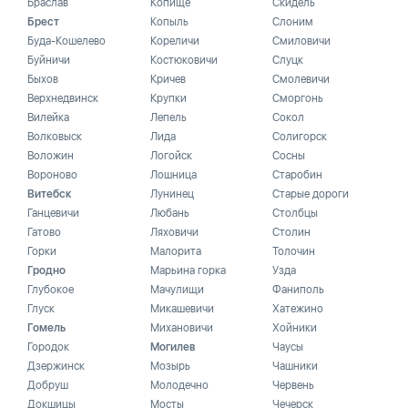
Браслав
Копище
Скидель
Брест
Копыль
Слоним
Буда-Кошелево
Кореличи
Смиловичи
Буйничи
Костюковичи
Слуцк
Быхов
Кричев
Смолевичи
Верхнедвинск
Крупки
Сморгонь
Вилейка
Лепель
Сокол
Волковыск
Лида
Солигорск
Воложин
Логойск
Сосны
Вороново
Лошница
Старобин
Витебск
Лунинец
Старые дороги
Ганцевичи
Любань
Столбцы
Гатово
Ляховичи
Столин
Горки
Малорита
Толочин
Гродно
Марьина горка
Узда
Глубокое
Мачулищи
Фаниполь
Глуск
Микашевичи
Хатежино
Гомель
Михановичи
Хойники
Городок
Могилев
Чаусы
Дзержинск
Мозырь
Чашники
Добруш
Молодечно
Червень
Докшицы
Мосты
Чечерск