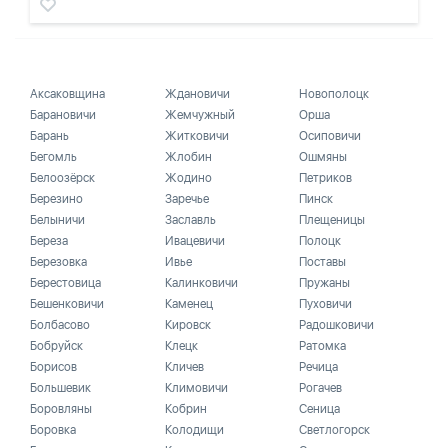
Аксаковщина
Ждановичи
Новополоцк
Барановичи
Жемчужный
Орша
Барань
Житковичи
Осиповичи
Бегомль
Жлобин
Ошмяны
Белоозёрск
Жодино
Петриков
Березино
Заречье
Пинск
Белыничи
Заславль
Плещеницы
Береза
Ивацевичи
Полоцк
Березовка
Ивье
Поставы
Берестовица
Калинковичи
Пружаны
Бешенковичи
Каменец
Пуховичи
Болбасово
Кировск
Радошковичи
Бобруйск
Клецк
Ратомка
Борисов
Кличев
Речица
Большевик
Климовичи
Рогачев
Боровляны
Кобрин
Сеница
Боровка
Колодищи
Светлогорск